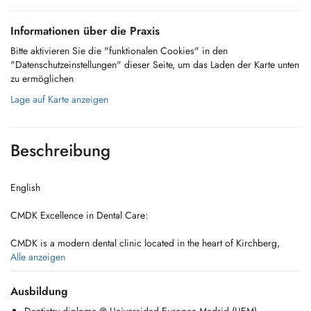
Informationen über die Praxis
Bitte aktivieren Sie die "funktionalen Cookies" in den
"Datenschutzeinstellungen" dieser Seite, um das Laden der Karte unten
zu ermöglichen
Lage auf Karte anzeigen
Beschreibung
English
CMDK Excellence in Dental Care:
CMDK is a modern dental clinic located in the heart of Kirchberg,
Luxembourg, combining advanced dentistry with personalized patient
Alle anzeigen
care. Our highly qualified team works with precision, empathy, and
state-of-the-art technology.
Ausbildung