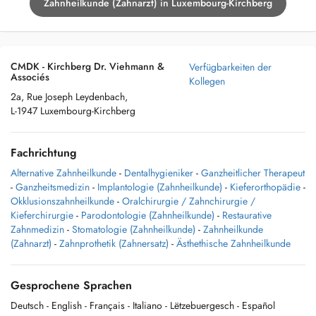
Zahnheilkunde (Zahnarzt) in Luxembourg-Kirchberg
CMDK - Kirchberg Dr. Viehmann &
Verfügbarkeiten der
Associés
Kollegen
2a, Rue Joseph Leydenbach,
L-1947 Luxembourg-Kirchberg
Fachrichtung
Alternative Zahnheilkunde
-
Dentalhygieniker
-
Ganzheitlicher Therapeut
-
Ganzheitsmedizin
-
Implantologie (Zahnheilkunde)
-
Kieferorthopädie
-
Okklusionszahnheilkunde
-
Oralchirurgie / Zahnchirurgie /
Kieferchirurgie
-
Parodontologie (Zahnheilkunde)
-
Restaurative
Zahnmedizin
-
Stomatologie (Zahnheilkunde)
-
Zahnheilkunde
(Zahnarzt)
-
Zahnprothetik (Zahnersatz)
-
Ästhethische Zahnheilkunde
Gesprochene Sprachen
Deutsch
- English
- Français
- Italiano
- Lëtzebuergesch
- Español