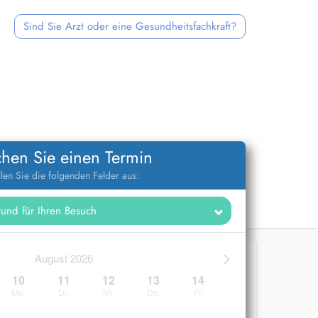
Sind Sie Arzt oder eine Gesundheitsfachkraft?
hen Sie einen Termin
llen Sie die folgenden Felder aus:
>
August 2026
10
11
12
13
14
Mo.
Di.
Mi.
Do.
Fr.