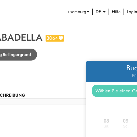
Luxemburg
DE
Hilfe
Login
ABADELLA
3064
g-Rollingergrund
Buc
Fü
CHREIBUNG
08
09
Sa.
So.