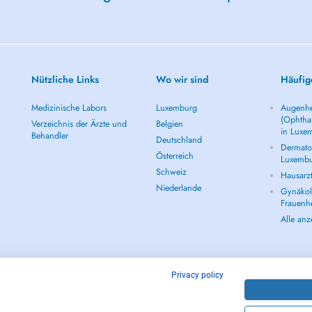
Nützliche Links
Wo wir sind
Häufig
Medizinische Labors
Luxemburg
Augenhe
(Ophtha
Verzeichnis der Ärzte und
Belgien
in Luxe
Behandler
Deutschland
Dermatol
Österreich
Luxemb
Schweiz
Hausarz
Niederlande
Gynäkolo
Frauenh
Alle an
Privacy policy