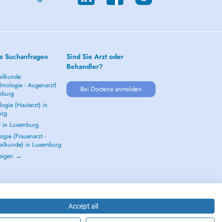
e Suchanfragen
Sind Sie Arzt oder
Behandler?
ilkunde
lmologie - Augenarzt)
Bei Doctena anmelden
mburg
ogie (Hautarzt) in
urg
t in Luxemburg
gie (Frauenarzt -
eilkunde) in Luxemburg
zeigen →
Accept all