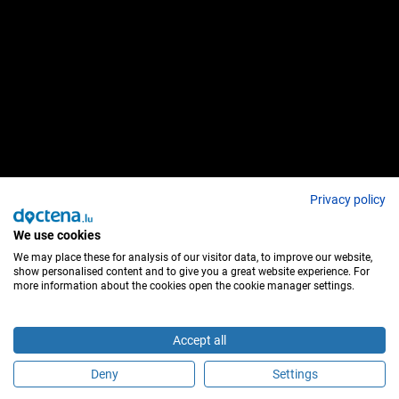
Privacy policy
We use cookies
We may place these for analysis of our visitor data, to improve our website,
show personalised content and to give you a great website experience. For
more information about the cookies open the cookie manager settings.
Accept all
Deny
Settings
Sind Sie dieser Behandler?