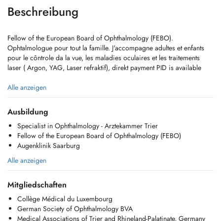
Beschreibung
Fellow of the European Board of Ophthalmology (FEBO).
Ophtalmologue pour tout la famille. J'accompagne adultes et enfants
pour le côntrole da la vue, les maladies oculaires et les traitements
laser ( Argon, YAG, Laser refraktif), direkt payment PID is available
SITE WEB:
Alle anzeigen
https://www.lophtalmo.lu/
Instagram dr.dinarademeure
Ausbildung
Specialist in Ophthalmology - Arztekammer Trier
Fellow of the European Board of Ophthalmology (FEBO)
Augenklinik Saarburg
Alle anzeigen
Mitgliedschaften
Collège Médical du Luxembourg
German Society of Ophthalmology BVA
Medical Associations of Trier and Rhineland-Palatinate, Germany