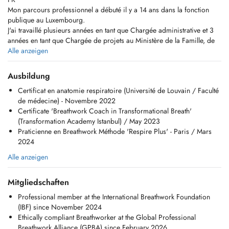
Mon parcours professionnel a débuté il y a 14 ans dans la fonction
publique au Luxembourg.
J'ai travaillé plusieurs années en tant que Chargée administrative et 3
années en tant que Chargée de projets au Ministère de la Famille, de
l`Intégration et à la Grande Région.
Alle anzeigen
Cependant, ma vie a pris un tournant inattendu après une épreuve de
santé liée à mon deuxième accouchement en 2015. Ce traumatisme
Ausbildung
perturbant ma vie quotidienne, m'a incité à entreprendre un voyage
Certificat en anatomie respiratoire (Université de Louvain / Faculté
intérieur et à entamer mon chemin dans le développement personnel et
de médecine) - Novembre 2022
les approches psychocorporelles. C'est alors que j'ai découvert que le
Certificate 'Breathwork Coach in Transformational Breath'
traumatisme physique que j`ai vécu et mes émotions, qui avaient été
(Transformation Academy Istanbul) / May 2023
enfouies pendant trop longtemps, avaient besoin d'être explorés et
Praticienne en Breathwork Méthode 'Respire Plus' - Paris / Mars
intégrés.
2024
En avril 2022, j'ai expérimenté ma première séance de Breathwork
lors d`un séminaire de deux jours en Turquie, à Istanbul. Une pratique
Alle anzeigen
de respiration consciente, qui a profondément touchée mon âme. J'ai
été émerveillée par la puissance de la technique de respiration
Mitgliedschaften
transformationnelle. Cette expérience a allumé en moi le désir de faire
connaître et de partager la puissance du souffle.
Professional member at the International Breathwork Foundation
En juin 2022, je me suis formée en Anatomie respiratoire à la Faculté
(IBF) since November 2024
de médecine de l'Université catholique de Louvain.
Ethically compliant Breathworker at the Global Professional
En octobre 2022, j'ai approfondi mes compétences en suivant une
Breathwork Alliance (GPBA) since February 2026