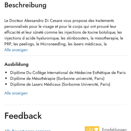
Beschreibung
Le Docteur Alessandro Di Cesare vous propose des traitements
personnalisés pour le visage et pour le corps qui ont prouvé leur
efficacité et leur sûreté comme les injections de toxine botulique, les
injections d acide hyaluronique, les skinboosters, la mesotherapie, le
PRP, les peelings, le Microneedling, les lasers médicaux, la
cryolipolyse etc
Alle anzeigen
Ausbildung
Diplôme Du Collège International de Médecine Esthétique de Paris
Diplôme de Mésothérapie (Sorbonne université, Paris)
Diplôme de Lasers Médicaux (Sorbonne Université, Paris)
Alle anzeigen
Feedback
130
Empfehlungen