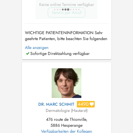
Keine online Termine verfügbar
Termin per Anruf
WICHTIGE PATIENTENINFORMATION Sehr
geehrte Patienten, bitte beachten Sie folgenden
Hinweis! Ab dem 01.06.2026 ändert sich
Alle anzeigen
meine Praxisadresse in Luxemburg. Neue
Sofortige Direktzahlung verfügbar
Adresse: 88 rue de Rue du Cimetière
(résidence New York) 1338 Bonnevoie sud
Bitte klingeln Sie bei Cabinet Dermato. Termine
für die ...
4490
DR. MARC SCHMIT
Dermatologie (Hautarzt)
476 route de Thionville,
5886 Hesperange
Verfügbarkeiten der Kollegen