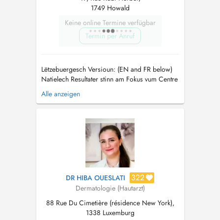
1749 Howald
Keine online Termine verfügbar
Termin per Anruf
Lëtzebuergesch Versioun: (EN and FR below)
Natielech Resultater stinn am Fokus vum Centre
de dermatologie esthétique. Den Dr Gieres
Alle anzeigen
praktizéiert zënter iwwert engem Joerzéngt als
ästheteschen Dermatolog a konnt vun enger
medizinescher Ausbildung an der Schwäiz
profitéieren. Hien beréit an tra...
322
DR HIBA OUESLATI
Dermatologie (Hautarzt)
88 Rue Du Cimetière (résidence New York),
1338 Luxemburg