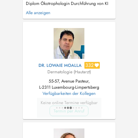
Diplom Ökotrophologin Durchführung von KI
gestützter Hautkrebsvorsorgeuntersuchungen
Alle anzeigen
Haarsprechstunde, Diagnostik und Therapie
von Haarausfall, sowie Mesotherapien und PRP
Behandlungen Ästhetische Behandlungen mit
Botulinum Toxin, Polynukleot...
332
DR. LOWAIE MOALLA
Dermatologie (Hautarzt)
55-57, Avenue Pasteur,
L-2311 Luxembourg-Limpertsberg
Verfügbarkeiten der Kollegen
Keine online Termine verfügbar
Termin per Anruf