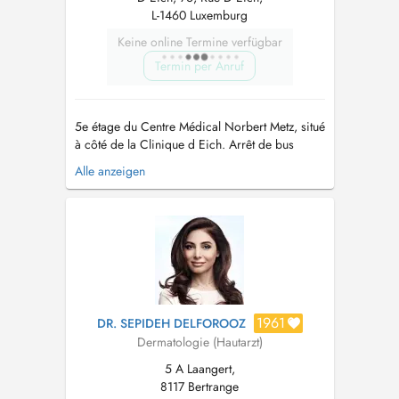
L-1460 Luxemburg
Keine online Termine verfügbar
Termin per Anruf
5e étage du Centre Médical Norbert Metz, situé
à côté de la Clinique d Eich. Arrêt de bus
Clinique dEich (lignes 10 et 11), gare de
Alle anzeigen
Dommeldange (ligne Luxembourg-Diekirch),
parking au sous sol du Centre Médical
(paiement en espèces). Règlement: espèces ou
carte bancaire exclusivement Dr Dupin n...
1961
DR. SEPIDEH DELFOROOZ
Dermatologie (Hautarzt)
5 A Laangert,
8117 Bertrange