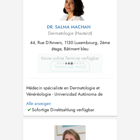
DR. SALMA MACHAN
Dermatologie (Hautarzt)
44, Rue D'Anvers, 1130 Luxembourg, 2ème
étage, Bâtiment bleu
Keine online Termine verfügbar
Termin per Anruf
Médecin spécialiste en Dermatologie et
Vénéréologie - Universidad Autónoma de
Madrid MD-PhD, Doctorat en Médecine et
Alle anzeigen
Chirurgie - Universidad Autónoma de Madrid
Sofortige Direktzahlung verfügbar
Dermatologie générale adultes et enfants
Expérience en chirurgie dermatologique,
dermato-oncologie et lymphomes cutanés Pas
de ...