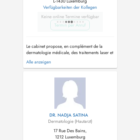
L-1430 Luxemburg
Verfügbarkeiten der Kollegen
Keine online Termine verfügbar
Termin per Anruf
Le cabinet propose, en complément de la
dermatologie médicale, des traitements laser et
d'amélioration de la qualité de la peau dans
Alle anzeigen
une approche médicale (domaines d'intérêt:
rosacée et lésions vasculaires, lentigos solaires
et taches pigmentaires, cicatrices d'acné,
photorajeunissement et qualité ...
DR. NADJA SATINA
Dermatologie (Hautarzt)
17 Rue Des Bains,
1212 Luxemburg