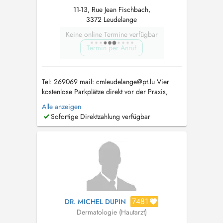
11-13, Rue Jean Fischbach,
3372 Leudelange
Keine online Termine verfügbar
Termin per Anruf
Tel: 269069 mail:
cmleudelange@pt.lu
Vier
kostenlose Parkplätze direkt vor der Praxis,
jeweils für 30 Minuten (LALUX) Dr. Meyer ist
Alle anzeigen
eine erfahrene Dermatologin mit umfassender
Sofortige Direktzahlung verfügbar
Expertise in dermatologischer Chirurgie,
konservativer Dermatologie und ästhetischer
Medizin. Nach langjähriger Tätigk...
7481
DR. MICHEL DUPIN
Dermatologie (Hautarzt)