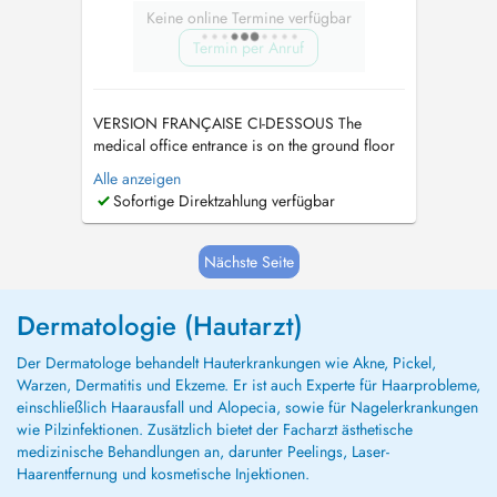
Keine online Termine verfügbar
Termin per Anruf
VERSION FRANÇAISE CI-DESSOUS The
medical office entrance is on the ground floor
directly from the street. No need to enter the
Alle anzeigen
residency buildings or to ring any bells. It is
Sofortige Direktzahlung verfügbar
located between the entrance of buildings No 5
and 7. For aesthetic consultations/treatments, in
case of no suitable av...
Nächste Seite
Dermatologie (Hautarzt)
Der Dermatologe behandelt Hauterkrankungen wie Akne, Pickel,
Warzen, Dermatitis und Ekzeme. Er ist auch Experte für Haarprobleme,
einschließlich Haarausfall und Alopecia, sowie für Nagelerkrankungen
wie Pilzinfektionen. Zusätzlich bietet der Facharzt ästhetische
medizinische Behandlungen an, darunter Peelings, Laser-
Haarentfernung und kosmetische Injektionen.