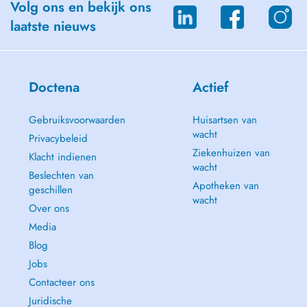
Volg ons en bekijk ons
laatste nieuws
Doctena
Actief
Gebruiksvoorwaarden
Huisartsen van
wacht
Privacybeleid
Ziekenhuizen van
Klacht indienen
wacht
Beslechten van
Apotheken van
geschillen
wacht
Over ons
Media
Blog
Jobs
Contacteer ons
Juridische