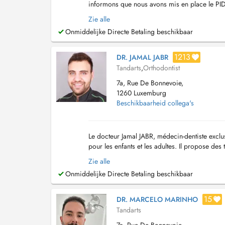
informons que nous avons mis en place le PID
par la CNS...
Zie alle
Onmiddelijke Directe Betaling beschikbaar
1213
DR. JAMAL JABR
Tandarts
,
Orthodontist
7a, Rue De Bonnevoie,
1260 Luxemburg
Beschikbaarheid collega's
Le docteur Jamal JABR, médecin-dentiste exclu
pour les enfants et les adultes. Il propose des 
vous reçoit également pour les trouble...
Zie alle
Onmiddelijke Directe Betaling beschikbaar
15
DR. MARCELO MARINHO
Tandarts