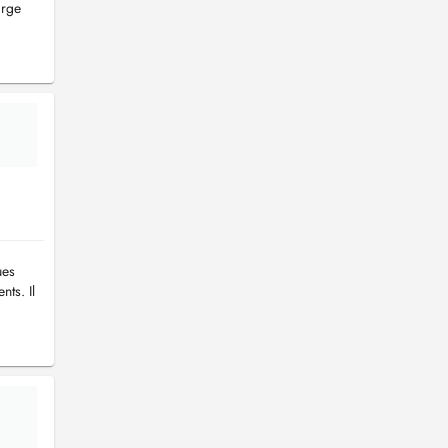
arge
ues
nts. Il