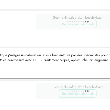
Geen onlineafspraken beschikbaar
Bel voor een afspraak
que j'intègre un cabinet où je suis bien entouré par des spécialistes pour 
les noninvasive avec LASER, traitement herpes, aphtes, cheilitis angulaire..
Geen onlineafspraken beschikbaar
Bel voor een afspraak