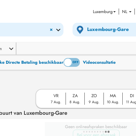
Luxemburg
NL
×
m
ke Directe Betaling beschikbaar
Videoconsultatie
ON
OFF
VR
ZA
ZO
MA
DI
7 Aug.
8 Aug.
9 Aug.
10 Aug.
11 Au
e buurt van Luxembourg-Gare
Geen onlineafspraken beschikbaar
Bel voor een afspraak