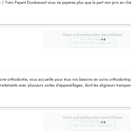
 / Tiers Payant Dorénavant vous ne payerez plus que la part non pris en ch
Geen onlineafspraken beschikbaar
Bel voor een afspraak
sive orthodontie, vous accueille pour tous vos besoins en soins orthodontiq
traitements avec plusieurs sortes d'appareillages, dont les aligneurs transpare
Geen onlineafspraken beschikbaar
Bel voor een afspraak