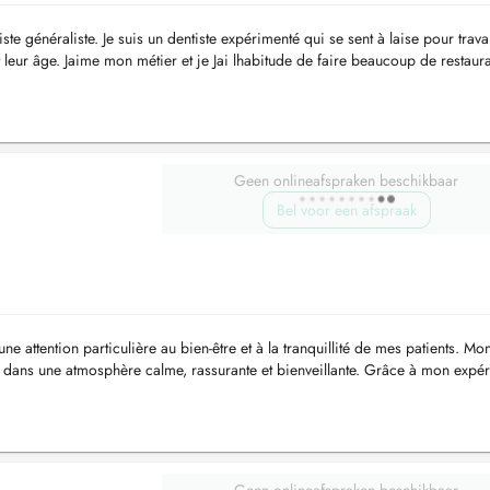
te généraliste. Je suis un dentiste expérimenté qui se sent à laise pour travai
t leur âge. Jaime mon métier et je Jai lhabitude de faire beaucoup de restaura
Geen onlineafspraken beschikbaar
Bel voor een afspraak
 attention particulière au bien-être et à la tranquillité de mes patients. Mo
ité dans une atmosphère calme, rassurante et bienveillante. Grâce à mon expé
..