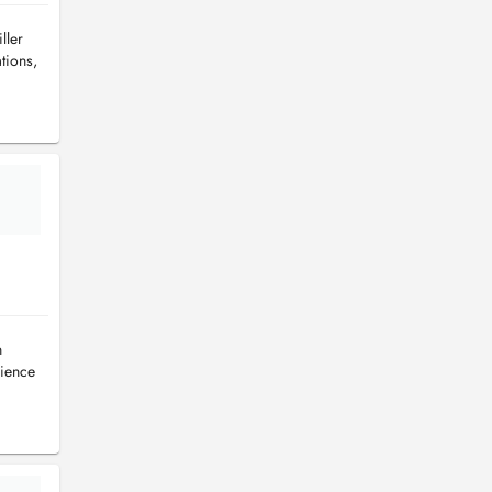
ller
tions,
n
rience