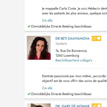
Je mappelle Carla Costa. Je suis Médecin dentis
avec les patients les plus anxieux, quelque soi
de traitements de canal, de dértar...
Zie alle
Onmiddelijke Directe Betaling beschikbaar
31
DR BETI DAMYANOVA
Tandarts
7a, Rue De Bonnevoie,
1260 Luxemburg
Beschikbaarheid collega's
Dentiste passionné par mon métier, jaccorde une
objectif est de vous offrir des soins de qual
acquise en France, jai développé une approc.
Zie alle
Onmiddelijke Directe Betaling beschikbaar
98
DR. GARY DÉ MOMAR