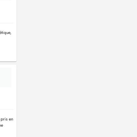
étique,
 pris en
ne