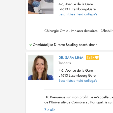
4-6, Avenue de la Gare,
L-1610 Luxembourg-Gare
Beschikbaarheid collega's
Chirurgie Orale - Implants dentaires - Réhabili
Onmiddelijke Directe Betaling beschikbaar
1317
DR. SARA LIMA
Tandarts
4-6, Avenue de la Gare,
L-1610 Luxembourg-Gare
Beschikbaarheid collega's
FR: Bienvenue sur mon profil ! Je m'appelle S
de l'Université de Coimbra au Portugal. Je suis 
dernières technologies et techniques pour as..
Zie alle