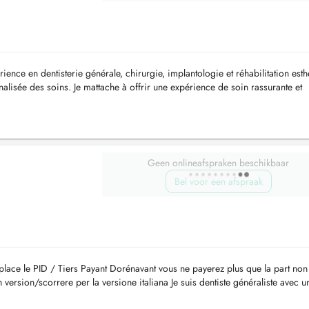
ence en dentisterie générale, chirurgie, implantologie et réhabilitation esth
alisée des soins. Je mattache à offrir une expérience de soin rassurante et
..
Geen onlineafspraken beschikbaar
Bel voor een afspraak
ace le PID / Tiers Payant Dorénavant vous ne payerez plus que la part non
version/scorrere per la versione italiana Je suis dentiste généraliste avec u