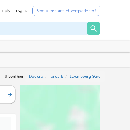
Bent u een arts of zorgverlener?
Hulp
Log in
U bent hier:
Doctena
Tandarts
Luxembourg-Gare
g.