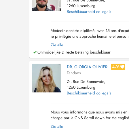
7a, Rue De Bonnevoie,
1260 Luxemburg
Beschikbaarheid collega's
Médecin-dentiste diplômé, avec 15 ans d'expéri
je privilégie une approche humaine et personn
personnalisée, en plaçant lécoute, le confort e.
Zie alle
Onmiddelijke Directe Betaling beschikbaar
476
DR. GIORGIA OLIVIERI
Tandarts
7a, Rue De Bonnevoie,
1260 Luxemburg
Beschikbaarheid collega's
Nous vous informons que nous avons mis en pl
charge par la CNS Scroll down for the english 
formation italienne. J'ai étudié en Itali...
Zie alle