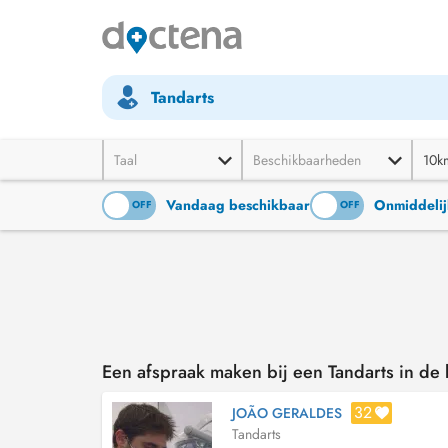
Tandarts
Taal
Beschikbaarheden
10k
Vandaag beschikbaar
Onmiddelij
ON
OFF
ON
OFF
Een afspraak maken bij een Tandarts in d
32
JOÃO GERALDES
Tandarts