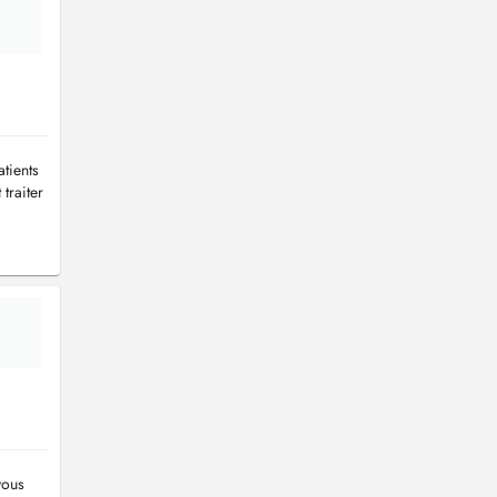
tients
traiter
vous