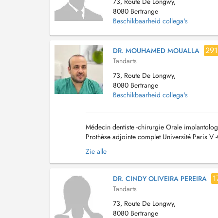
73, Route De Longwy,
8080 Bertrange
Beschikbaarheid collega's
291
DR. MOUHAMED MOUALLA
Tandarts
73, Route De Longwy,
8080 Bertrange
Beschikbaarheid collega's
Médecin dentiste -chirurgie Orale implantol
Prothèse adjointe complet Université Paris V
traitement odonto-stomatologique du syndrom
Zie alle
1
DR. CINDY OLIVEIRA PEREIRA
Tandarts
73, Route De Longwy,
8080 Bertrange