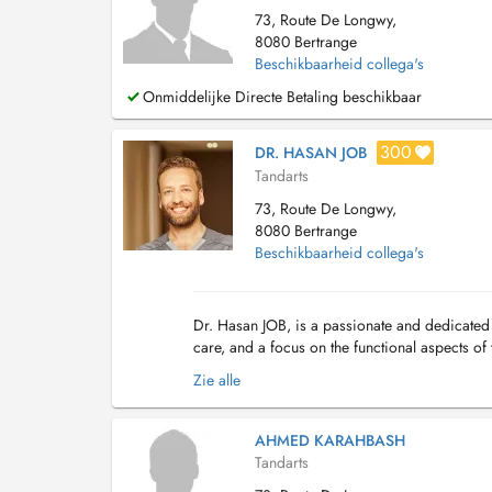
73, Route De Longwy,
8080 Bertrange
Beschikbaarheid collega's
Onmiddelijke Directe Betaling beschikbaar
300
DR. HASAN JOB
Tandarts
73, Route De Longwy,
8080 Bertrange
Beschikbaarheid collega's
Dr. Hasan JOB, is a passionate and dedicated d
care, and a focus on the functional aspects o
JOB goes beyond traditional dental care ...
Zie alle
AHMED KARAHBASH
Tandarts