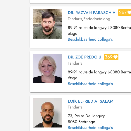
267
DR. RAZVAN PARASCHIV
Tandarts
,
Endodontoloog
89-91 route de longwy L-8080 Bertr
étage
Beschikbaarheid collega's
369
DR. ZOÉ PREDOIU
Tandarts
89-91 route de longwy L-8080 Bertr
étage
Beschikbaarheid collega's
LOÏK ELFRIED A. SALAMI
Tandarts
73, Route De Longwy,
8080 Bertrange
Beschikbaarheid collega's