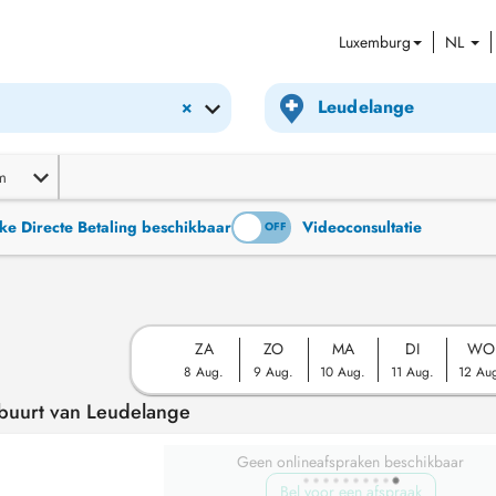
Luxemburg
NL
×
m
ke Directe Betaling beschikbaar
Videoconsultatie
ON
OFF
ZA
ZO
MA
DI
WO
8 Aug.
9 Aug.
10 Aug.
11 Aug.
12 Au
 buurt van Leudelange
Geen onlineafspraken beschikbaar
Bel voor een afspraak