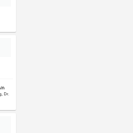
lth
g, Dr.