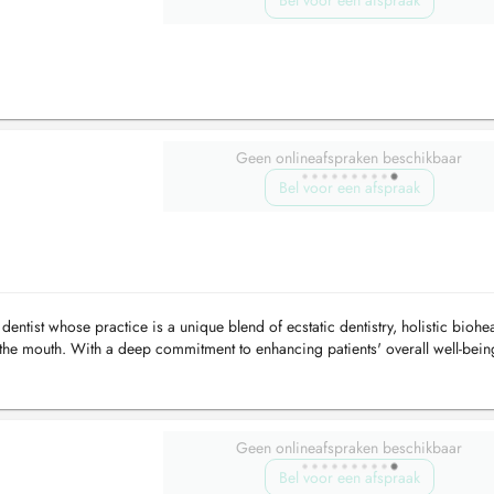
Bel voor een afspraak
Geen onlineafspraken beschikbaar
Bel voor een afspraak
entist whose practice is a unique blend of ecstatic dentistry, holistic biohea
f the mouth. With a deep commitment to enhancing patients' overall well-bein
Geen onlineafspraken beschikbaar
Bel voor een afspraak