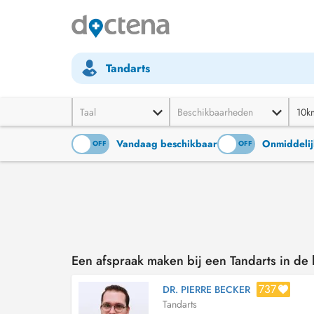
Tandarts
Taal
Beschikbaarheden
10k
Vandaag beschikbaar
Onmiddelij
ON
OFF
ON
OFF
Een afspraak maken bij een Tandarts in de
737
DR. PIERRE BECKER
Tandarts