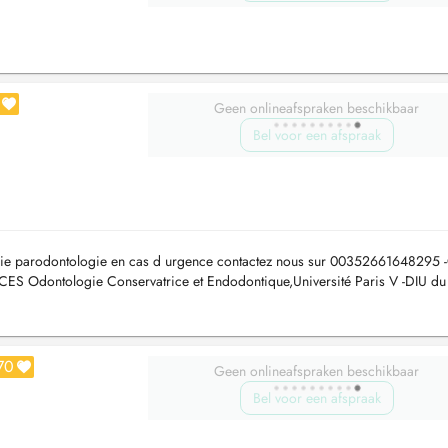
Geen onlineafspraken beschikbaar
Bel voor een afspraak
ogie parodontologie en cas d urgence contactez nous sur 00352661648295 
 -CES Odontologie Conservatrice et Endodontique,Université Paris V -DIU du
e dapnée obstr...
70
Geen onlineafspraken beschikbaar
Bel voor een afspraak