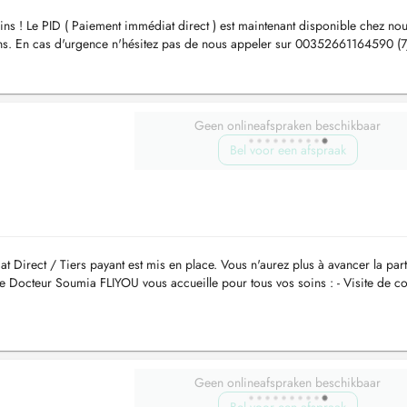
ins ! Le PID ( Paiement immédiat direct ) est maintenant disponible chez nou
ns. En cas d'urgence n'hésitez pas de nous appeler sur 00352661164590 (7
7day/week,...
Geen onlineafspraken beschikbaar
Bel voor een afspraak
Direct / Tiers payant est mis en place. Vous n'aurez plus à avancer la part
 Docteur Soumia FLIYOU vous accueille pour tous vos soins : - Visite de con
...
Geen onlineafspraken beschikbaar