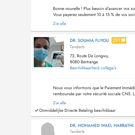
Bonne nouvelle ! Plus besoin d'avancer vos so
Vous payerez seulement 10 à 15 % de vos soi
24h) Emergency situation 00352661164590 (
Zie alle
297
DR. SOUMIA FLIYOU
Tandarts
73, Route De Longwy,
8080 Bertrange
Beschikbaarheid collega's
Nous vous informons que le Paiement Immédiat 
remboursée par votre sécurité sociale CNS. Le
Urgence dentaire (douleur dentaire ou gingiva
Zie alle
Onmiddelijke Directe Betaling beschikbaar
DR. MOHAMED WAEL HARRATHI
Tandarts