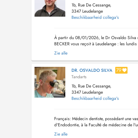
1b, Rue De Cessange,
3347 Leudelange
Beschikbaarheid collega's
À partir du 08/01/2026, le Dr Osvaldo Silva re
BECKER vous reçoit à Leudelange : les lundis
18h30 La prise de rendez-vous s'effectue par 
Zie alle
79
DR. OSVALDO SILVA
Tandarts
1b, Rue De Cessange,
3347 Leudelange
Beschikbaarheid collega's
Français: Médecin dentiste, possèdant une vas
d'Endodontie, à la Faculté de médecine de l'u
approfondie dans les urgences hospitalières b
Zie alle