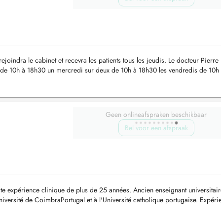
joindra le cabinet et recevra les patients tous les jeudis. Le docteur Pierre
 de 10h à 18h30 un mercredi sur deux de 10h à 18h30 les vendredis de 10h
doc...
Geen onlineafspraken beschikbaar
Bel voor een afspraak
te expérience clinique de plus de 25 années. Ancien enseignant universitair
niversité de CoimbraPortugal et à l'Université catholique portugaise. Expéri
uc...