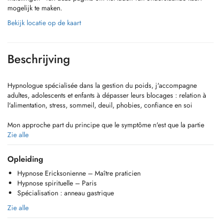
mogelijk te maken.
Bekijk locatie op de kaart
Beschrijving
Hypnologue spécialisée dans la gestion du poids, j'accompagne
adultes, adolescents et enfants à dépasser leurs blocages : relation à
l'alimentation, stress, sommeil, deuil, phobies, confiance en soi
Mon approche part du principe que le symptôme n'est que la partie
visible de l'iceberg. Ensemble, nous allons explorer ce qui se cache
Zie alle
en dessous pour permettre de vrais changements.
Opleiding
Mon expérience en cabinet ma conduite à écrire « Et si perdre du
Hypnose Ericksonienne – Maître praticien
poids était la pire décision de ta vie ? Es-tu prêt(e) à en payer le prix ?
Hypnose spirituelle – Paris
» et à partager mon approche lors de conférences, pour rendre
Spécialisation : anneau gastrique
visibles ces mécanismes que j'ai observés au fil des années.
Zie alle
Je consulte au cabinet Synahé à Grass (à 2 minutes dIKEA).