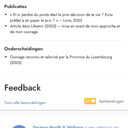
Publicaties
Pour me joindre directement 00352/ 661 724 347
Au plaisir de vous rencontrer.
« Et si perdre du poids était la pire décision de ta vie ? Es-tu
prêt(e) à en payer le prix ? » – Livre, 2025
Article dans L’Avenir (2025) – mise en avant de mon approche et
de mon ouvrage
Onderscheidingen
Ouvrage reconnu et valorisé par la Province du Luxembourg
(2025)
Feedback
33
Aanbevelingen
Toon alle beoordelingen
Doctena Health & Wellness
is een categorie van