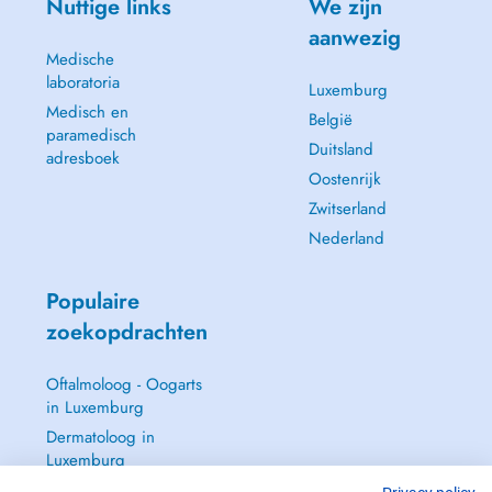
Nuttige links
We zijn
aanwezig
Medische
laboratoria
Luxemburg
Medisch en
België
paramedisch
Duitsland
adresboek
Oostenrijk
Zwitserland
Nederland
Populaire
zoekopdrachten
Oftalmoloog - Oogarts
in Luxemburg
Dermatoloog in
Luxemburg
Huisarts in Luxemburg