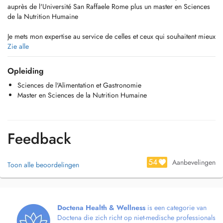
auprès de l'Université San Raffaele Rome plus un master en Sciences
de la Nutrition Humaine
Je mets mon expertise au service de celles et ceux qui souhaitent mieux
comprendre ce qu'ils consomment.
Zie alle
Je t accompagne dans le choix des aliments adaptes à ton mode de
vie, et je t aide a décrypter les étiquettes nutritionnelles pour faire des
Opleiding
choix sain.
Sciences de l'Alimentation et Gastronomie
Mon approche est bienveillante, personnalisée et axée sur le plaisir de
Master en Sciences de la Nutrition Humaine
manger en conscience et maintenir un équilibrage alimentaire.
Ensemble nous construisons une relation positive avec l'alimentation
pour simplement apprendre à se nourrir et pas se remplir.
Feedback
" Le régime commence au supermarché"
54
Aanbevelingen
Toon alle beoordelingen
Doctena Health & Wellness
is een categorie van
Doctena die zich richt op niet-medische professionals