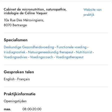
Cabinet de micronutrition, naturopathie,
Website van
iridologie de Céline Vaquer
praktijk
10a Rue Des Mérovingiens,
8070 Bertrange
Specialismen
Deskundige Gezondheidsvoeding
-
Functionele voeding
-
Irisdiagnostiek
-
Natuurgeneeskundig therapeut
-
Nutritionist
-
Voedingsadvies
-
Voedingscoach
-
Voedingstherapeut
Gesproken talen
English
- Français
Praktijkinformatie
Openingstijden
maa.
08:00-20:00