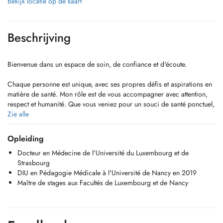
Bekijk locatie op de kaart
Beschrijving
Bienvenue dans un espace de soin, de confiance et d'écoute.
Chaque personne est unique, avec ses propres défis et aspirations en
matière de santé. Mon rôle est de vous accompagner avec attention,
respect et humanité. Que vous veniez pour un souci de santé ponctuel,
un suivi régulier ou une question esthétique, mon plus grand
Zie alle
engagement est de vous écouter, vraiment vous écouter, afin de
comprendre vos besoins et de trouver ensemble les meilleures
Opleiding
solutions.
Docteur en Médecine de l'Université du Luxembourg et de
Strasbourg
Avec plus de 20 ans d'expérience, je crois profondément que la
DIU en Pédagogie Médicale à l'Université de Nancy en 2019
qualité des soins repose autant sur les compétences médicales que sur
Maître de stages aux Facultés de Luxembourg et de Nancy
la relation de confiance que l'on tisse. Ici, vous serez accueilli avec
bienveillance, dans un cadre où vous pouvez vous sentir compris,
soutenu et en sécurité.