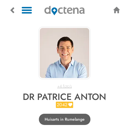
+4 foto's
DR PATRICE ANTON
2042
Huisarts in Rumelange