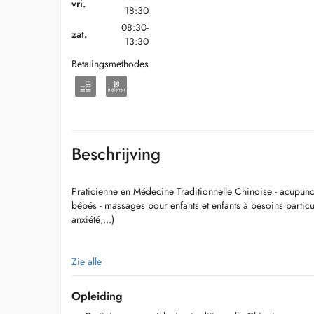
vri.
18:30
08:30-
zat.
13:30
Betalingsmethodes
Beschrijving
Praticienne en Médecine Traditionnelle Chinoise - acupun
bébés - massages pour enfants et enfants à besoins partic
anxiété,...)
Zie alle
Veuillez noter que les rendez-vous sont annulables sans fra
date prévue. Passé ce délai, la séance est due.
Opleiding