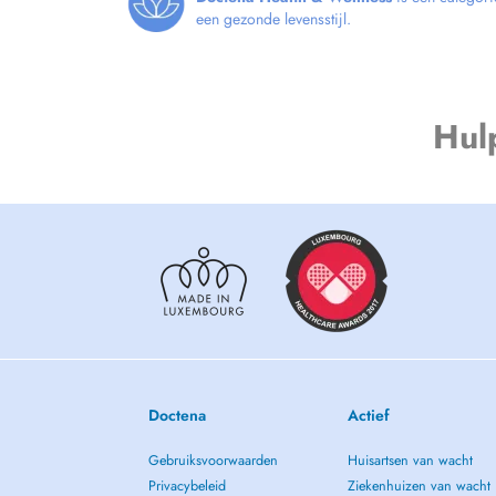
een gezonde levensstijl.
Hul
Doctena
Actief
Gebruiksvoorwaarden
Huisartsen van wacht
Privacybeleid
Ziekenhuizen van wacht