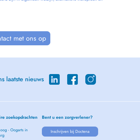
tact met ons op
s laatste nieuws
ire zoekopdrachten
Bent u een zorgverlener?
oog - Oogarts in
Inschrijven bij Doctena
urg