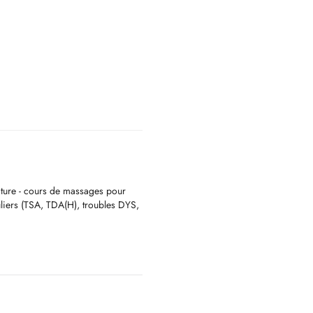
cture - cours de massages pour
uliers (TSA, TDA(H), troubles DYS,
is jusqu'à 48 heures avant votre la