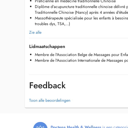
Praticienne en médecine traditionnelle Chinoise
Sachez que si vous bénéficiez d'une assurance complémen
Diplôme d'acupuncture traditionnelle chinoise délivré p
être remboursées jusqu'à 80 %.
Traditionnelle Chinoise (Nancy) après 4 années d'étud
Massothérapeute spécialisée pour les enfants à besoins
troubles dys, TSA,...)
Zie alle
Lidmaatschappen
Membre de l'Association Belge de Massages pour Enf
Membre de l'Association Internationale de Massages po
Feedback
Toon alle beoordelingen
Doctena Health & Wellness
is een categori