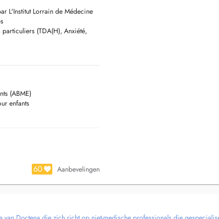
taire santé, vos séances peuvent
ar L'Institut Lorrain de Médecine
es
 particuliers (TDA(H), Anxiété,
ants (ABME)
ur enfants
60
Aanbevelingen
e van Doctena die zich richt op niet-medische professionals die gespecialise