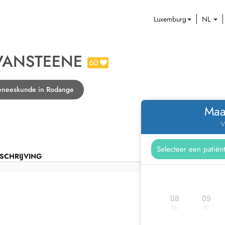
Luxemburg
NL
VANSTEENE
60
geneeskunde in Rodange
Maa
V
SCHRIJVING
08
09
za.
zo.