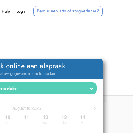
Bent u een arts of zorgverlener?
Hulp
Log in
k online een afspraak
ul uw gegevens in om te boeken
>
augustus 2026
10
11
12
13
14
ma.
di.
wo.
do.
vr.