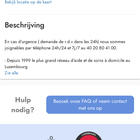
Bekijk locatie op de kaart
Beschrijving
En cas d'urgence ( demande de r.d.v dans les 24h) nous sommes
joignables par téléphone 24h/24 et 7j/7 au 40 20 80 41 00.
- Depuis 1999 le plus grand réseau d'aide et de soins à domicile au
Luxembourg
- Nous sommes joignable par téléphone 24h/24h au 40 20 80 41 00
Zie alle
- Un service garanti 7 jours sur 7
- Une prise en charge totale et globale du client
- Seit 1999 das größte Netzwerk für Hilfs- und Pflegedienste in
Hulp
Bezoek onze FAQ of neem contact
Luxemburg
met ons op
nodig?
- Wir sind 24h/24h für Sie erreichbar unter: 40 20 80 41 00
- Garantierte Dienstleistung an 7 Tagen in der Woche
- Ein ganzheitlich umfassendes Betreuungsangebot
- The largest network for assistance and care services in Luxembourg