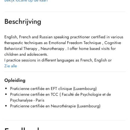
Bekijk locatie op de kaart
Beschrijving
English, French and Russian speaking practitioner certified in various
therapeutic techniques as Emotional Freedom Technique , Cognitive
Behavioral Therapy , Neurotherapy . I offer home based visits for
children and adolescents.
I practice sessions in different languages as French, English or
Russian depending on your preference . Language is an essential part
Zie alle
in therapeutic work as study shows that language choice influences its
course and outcome as regards to emotional expression.
Opleiding
Praticienne certifiée en EFT clinique (Luxembourg)
One significant aspect of my practice is the dedication to being
Praticienne certifiée en TCC ( Faculté de Psychologie et de
masterfully present and engaged with each individual to guide and
Psychanalyse - Paris
help them overcome difficult periods , gain tools to unlock their full
Praticienne certifiée en Neurothérapie (Luxembourg)
potential but also to face the unhealthy mecanisms and strategies and
their consequences in order to find solutions.
I provide a welcoming, safe,non-judgemental and compassionate
space for individuals in need to freely and openly discuss their