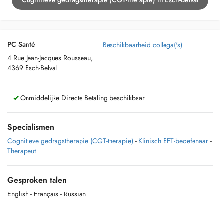
Cognitieve gedragstherapie (CGT-therapie) in Esch-Belval
PC Santé
Beschikbaarheid collega('s)
4 Rue Jean-Jacques Rousseau,
4369 Esch-Belval
Onmiddelijke Directe Betaling beschikbaar
Specialismen
Cognitieve gedragstherapie (CGT-therapie)
-
Klinisch EFT-beoefenaar
-
Therapeut
Gesproken talen
English
- Français
- Russian