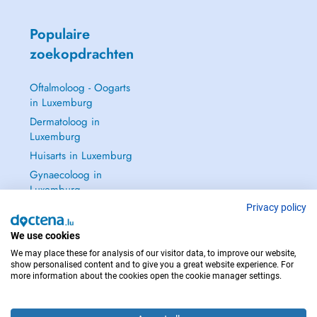
Populaire
zoekopdrachten
Oftalmoloog - Oogarts
in Luxemburg
Dermatoloog in
Luxemburg
Huisarts in Luxemburg
Gynaecoloog in
Luxemburg
Zie alle →
Privacy policy
We use cookies
We may place these for analysis of our visitor data, to improve our website,
show personalised content and to give you a great website experience. For
more information about the cookies open the cookie manager settings.
NEEM IN GEVAL VAN NOOD CONTACT OP MET : 112
Copyright © 2026 - DOCTENA S.A. 42, Rue de la Vallée, L-2661 Luxembourg