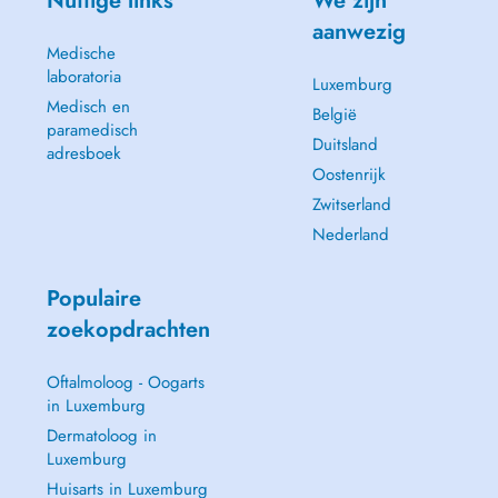
Nuttige links
We zijn
aanwezig
Medische
laboratoria
Luxemburg
Medisch en
België
paramedisch
Duitsland
adresboek
Oostenrijk
Zwitserland
Nederland
Populaire
zoekopdrachten
Oftalmoloog - Oogarts
in Luxemburg
Dermatoloog in
Luxemburg
Huisarts in Luxemburg