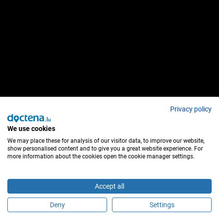
Privacy policy
We use cookies
We may place these for analysis of our visitor data, to improve our website,
show personalised content and to give you a great website experience. For
more information about the cookies open the cookie manager settings.
Accept all
Deny
Settings
Maak online een afspraak