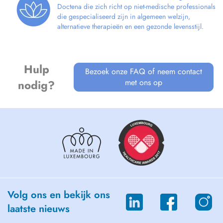
- Gestion de Stress
Doctena die zich richt op niet-medische professionals
die gespecialiseerd zijn in algemeen welzijn,
alternatieve therapieën en een gezonde levensstijl.
Les séances se passent à mon cabinet ou en visioconférence,
uniquement sur rendez-vous et durent environ 1 heure.
Mes honoraires ne sont pas remboursé par la CNS.
Hulp
Bezoek onze FAQ of neem contact
Honoraires :
met ons op
nodig?
- Adultes Coaching : 110 Euros/séance
- Adolescents & étudiants Coaching : 90 Euros /séance
- Sophrologie : 90 Euros / Séance
- Hypnose : 90 Euros /Séance
- DISC et Forces motrices :
Particulier : 250 euros / Entreprise : 300 euros
Volg ons en bekijk ons
laatste nieuws