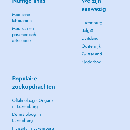
Nuttige links
We zijn
aanwezig
Medische
laboratoria
Luxemburg
Medisch en
België
paramedisch
Duitsland
adresboek
Oostenrijk
Zwitserland
Nederland
Populaire
zoekopdrachten
Oftalmoloog - Oogarts
in Luxemburg
Dermatoloog in
Luxemburg
Huisarts in Luxemburg