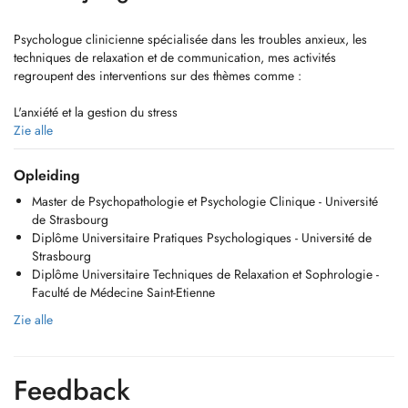
Psychologue clinicienne spécialisée dans les troubles anxieux, les
techniques de relaxation et de communication, mes activités
regroupent des interventions sur des thèmes comme :
L'anxiété et la gestion du stress
Le burn out
Zie alle
Les troubles du sommeil
Soutien sur les drames de la vie : deuil, divorce, séparation, perte
Opleiding
demploi...
Master de Psychopathologie et Psychologie Clinique - Université
Les techniques de relaxation
de Strasbourg
Diplôme Universitaire Pratiques Psychologiques - Université de
J'interviens aussi auprès des familles :
Strasbourg
Thérapie familiale
Diplôme Universitaire Techniques de Relaxation et Sophrologie -
Thérapie de couple
Faculté de Médecine Saint-Etienne
Bilan Psychologique et suivi d'enfants de 2 ans 6 mois à 17 ans ( sur 4
séances)
Zie alle
N'hésitez pas à me contacter si vous avez des questions ou besoin
d'informations au 00352661443615 ou par mail:
Feedback
luxpsyconsult@gmail.com