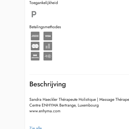
Toegankelijkheid
Betalingsmethodes
Beschrijving
Sandra Haeckler Thérapeute Holistique | Massage Thérapeu
Centre ENHYMA Bertrange, Luxembourg
www.enhyma.com
À propos de moi
Zie alle