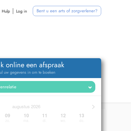
Bent u een arts of zorgverlener?
Hulp
Log in
k online een afspraak
ul uw gegevens in om te boeken
>
augustus 2026
09
10
11
12
13
zo.
ma.
di.
wo.
do.