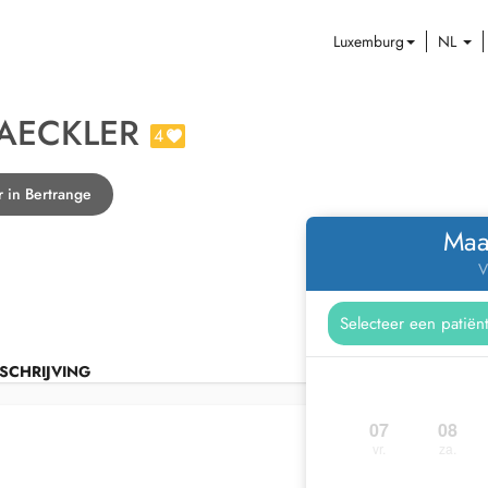
Luxemburg
NL
AECKLER
4
r in Bertrange
Maa
V
SCHRIJVING
07
08
vr.
za.