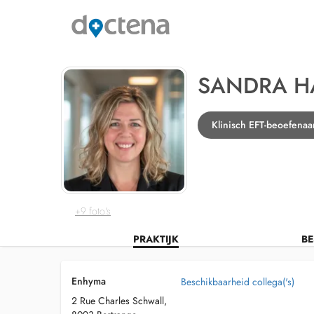
SANDRA H
Klinisch EFT-beoefenaa
+9 foto's
PRAKTIJK
BE
Enhyma
Beschikbaarheid collega('s)
2 Rue Charles Schwall,