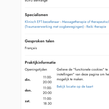
8093 Bertrange
Specialismen
Klinisch EFT-beoefenaar
-
Massagetherapie of therapeutis
(Traumaverwerking met oogbewegingen)
-
Reiki therapie
Gesproken talen
Français
Praktijkinformatie
Openingstijden
Gelieve de "functionele cookies" te 
instellingen" van deze pagina om he
11:00-
mogelijk te maken.
din.
20:00
Bekijk locatie op de kaart
11:00-
don.
20:00
11:00-
zat.
18:30