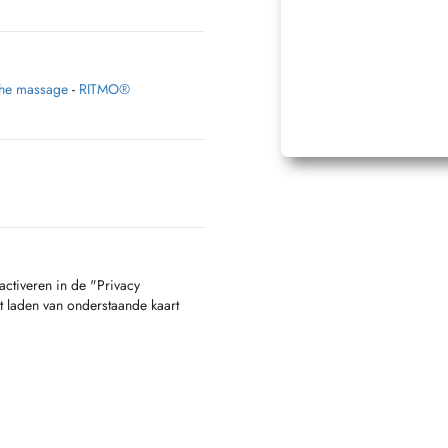
che massage
-
RITMO®
activeren in de "Privacy
t laden van onderstaande kaart