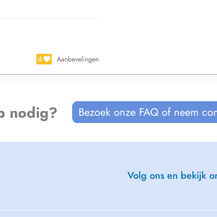
avail bien fait, la précision du
ourd'hui au cœur de chaque
e doute, de souffrance et de
e vocation. Plutôt que de subir
e vers les autres.
4
Aanbevelingen
ssants leviers de transformation,
 à la psychopratique trois
 centre du processus de guérison.
r. Accompagner avec douceur et
nique, d'une fatigue profonde, d'un
p nodig?
Bezoek onze FAQ of neem con
us-même.
ess
algie, corps complet)
Volg ons en bekijk on
:
info@enhyma.com
ou par
suivante :