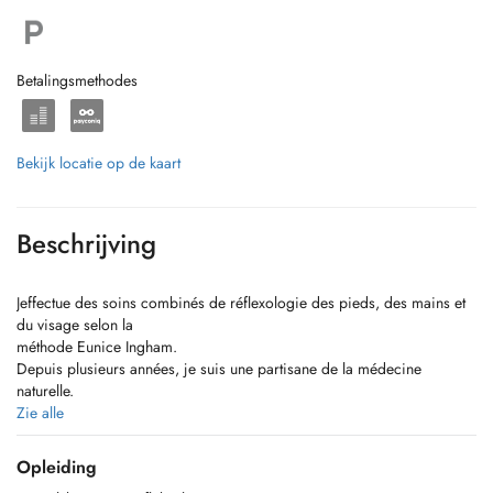
Betalingsmethodes
Bekijk locatie op de kaart
Beschrijving
Jeffectue des soins combinés de réflexologie des pieds, des mains et
du visage selon la
méthode Eunice Ingham.
Depuis plusieurs années, je suis une partisane de la médecine
naturelle.
J'utilise des méthodes et des pratiques qui ont un effet curatif, aident à
Zie alle
éliminer les maux
et préviennent le développement de nombreuses maladies.
Opleiding
Ces secrets du corps et d'autres m'ont inspiré à approfondir mes