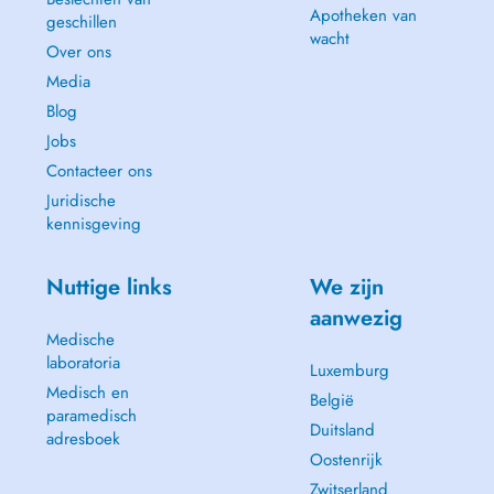
durée de la thérapie est convenue individuellement avec le client et
Apotheken van
geschillen
adaptée à ses capacités.
wacht
Over ons
Il n'y a pas de contre-indications majeures à l'utilisation de la
Media
réflexologie, l'utilisation correcte de ses techniques individuelles ne
Blog
provoque pas d'effets secondaires. Il s'agit d'une méthode non
Jobs
invasive, elle peut donc être utilisée avec succès chez les personnes de
tous âges, tant chez les adultes que chez les enfants.
Contacteer ons
Juridische
Optez pour votre santé et prévenez les maladies pour votre corps.
kennisgeving
Nuttige links
We zijn
aanwezig
Medische
laboratoria
Luxemburg
Medisch en
België
paramedisch
Duitsland
adresboek
Oostenrijk
Zwitserland