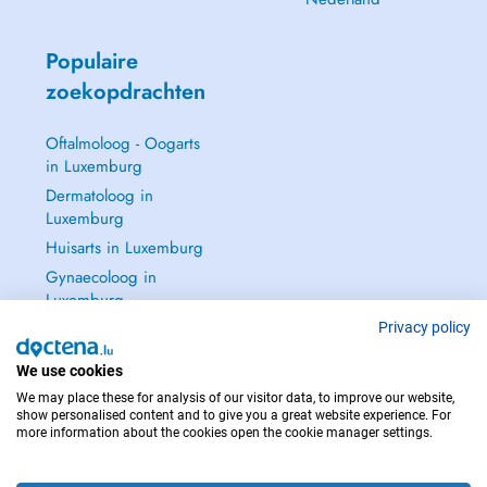
Populaire
zoekopdrachten
Oftalmoloog - Oogarts
in Luxemburg
Dermatoloog in
Luxemburg
Huisarts in Luxemburg
Gynaecoloog in
Luxemburg
Zie alle →
Privacy policy
We use cookies
We may place these for analysis of our visitor data, to improve our website,
show personalised content and to give you a great website experience. For
more information about the cookies open the cookie manager settings.
NEEM IN GEVAL VAN NOOD CONTACT OP MET : 112
Copyright © 2026 - DOCTENA S.A. 42, Rue de la Vallée, L-2661 Luxembourg