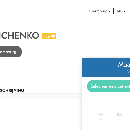
Luxemburg
NL
ANCHENKO
139
uxembourg
Maa
V
SCHRIJVING
)
07
08
vr.
za.