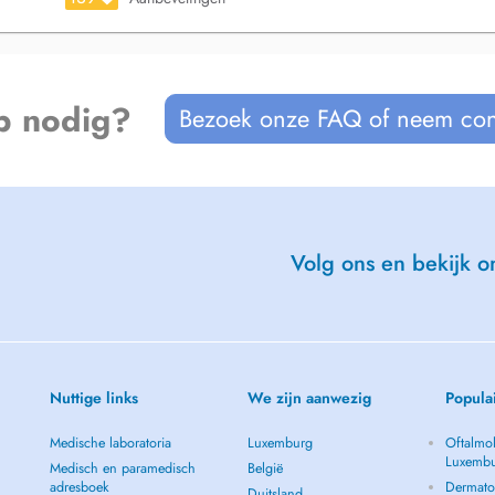
p nodig?
Bezoek onze FAQ of neem con
Volg ons en bekijk on
Nuttige links
We zijn aanwezig
Popula
Medische laboratoria
Luxemburg
Oftalmol
Luxemb
Medisch en paramedisch
België
adresboek
Dermato
Duitsland