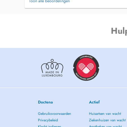
Toon alle beoordelingen
Hul
Doctena
Actief
Gebruiksvoorwaarden
Huisartsen van wacht
Privacybeleid
Ziekenhuizen van wacht
Klacht indienen
Apotheken van wacht