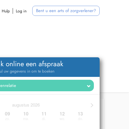
Bent u een arts of zorgverlener?
Hulp
Log in
k online een afspraak
ul uw gegevens in om te boeken
>
augustus 2026
09
10
11
12
13
zo.
ma.
di.
wo.
do.