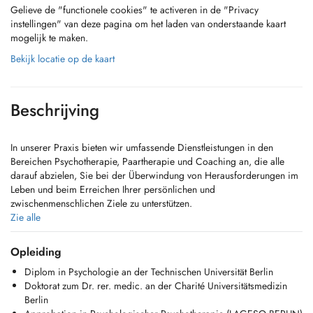
Gelieve de "functionele cookies" te activeren in de "Privacy
instellingen" van deze pagina om het laden van onderstaande kaart
mogelijk te maken.
Bekijk locatie op de kaart
Beschrijving
In unserer Praxis bieten wir umfassende Dienstleistungen in den
Bereichen Psychotherapie, Paartherapie und Coaching an, die alle
darauf abzielen, Sie bei der Überwindung von Herausforderungen im
Leben und beim Erreichen Ihrer persönlichen und
zwischenmenschlichen Ziele zu unterstützen.
Zie alle
Um Anspruch auf eine Erstattung durch die CNS (70%) oder die
zuständige öffentliche Kasse zu haben, müsse alle durchgeführten
Opleiding
Eingriffe von einem Arzt verordnet werden.
Diplom in Psychologie an der Technischen Universität Berlin
Doktorat zum Dr. rer. medic. an der Charité Universitätsmedizin
Telekonsultationen sind möglich, werden von der CNS nicht unterstützt.
Berlin