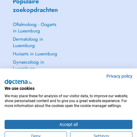
Populaire
zoekopdrachten
Oftalmoloog - Oogarts
in Luxemburg
Dermatoloog in
Luxemburg
Huisarts in Luxemburg
Gynaecoloog in
Luxemburg
Zie alle →
Privacy policy
We use cookies
We may place these for analysis of our visitor data, to improve our website,
show personalised content and to give you a great website experience. For
more information about the cookies open the cookie manager settings.
NEEM IN GEVAL VAN NOOD CONTACT OP MET : 112
Copyright © 2026 - DOCTENA S.A. 42, Rue de la Vallée, L-2661 Luxembourg
Accept all
Deny
Settings