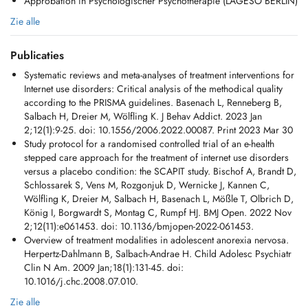
Approbation in Psychologischer Psychotherapie (LAGESO BERLIN)
Zie alle
Publicaties
Systematic reviews and meta-analyses of treatment interventions for
Internet use disorders: Critical analysis of the methodical quality
according to the PRISMA guidelines. Basenach L, Renneberg B,
Salbach H, Dreier M, Wölfling K. J Behav Addict. 2023 Jan
2;12(1):9-25. doi: 10.1556/2006.2022.00087. Print 2023 Mar 30
Study protocol for a randomised controlled trial of an e-health
stepped care approach for the treatment of internet use disorders
versus a placebo condition: the SCAPIT study. Bischof A, Brandt D,
Schlossarek S, Vens M, Rozgonjuk D, Wernicke J, Kannen C,
Wölfling K, Dreier M, Salbach H, Basenach L, Mößle T, Olbrich D,
König I, Borgwardt S, Montag C, Rumpf HJ. BMJ Open. 2022 Nov
2;12(11):e061453. doi: 10.1136/bmjopen-2022-061453.
Overview of treatment modalities in adolescent anorexia nervosa.
Herpertz-Dahlmann B, Salbach-Andrae H. Child Adolesc Psychiatr
Clin N Am. 2009 Jan;18(1):131-45. doi:
10.1016/j.chc.2008.07.010.
Zie alle