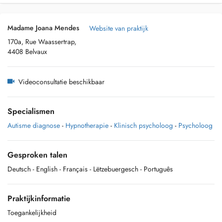
Madame Joana Mendes
Website van praktijk
170a, Rue Waassertrap,
4408 Belvaux
Videoconsultatie beschikbaar
Specialismen
Autisme diagnose
-
Hypnotherapie
-
Klinisch psycholoog
-
Psycholoog
Gesproken talen
Deutsch
- English
- Français
- Lëtzebuergesch
- Português
Praktijkinformatie
Toegankelijkheid