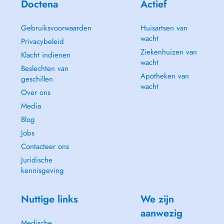
Doctena
Actief
Gebruiksvoorwaarden
Huisartsen van
wacht
Privacybeleid
Ziekenhuizen van
Klacht indienen
wacht
Beslechten van
Apotheken van
geschillen
wacht
Over ons
Media
Blog
Jobs
Contacteer ons
Juridische
kennisgeving
Nuttige links
We zijn
aanwezig
Medische