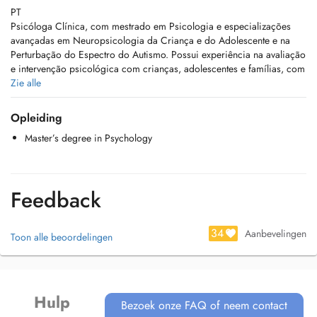
PT
Psicóloga Clínica, com mestrado em Psicologia e especializações
avançadas em Neuropsicologia da Criança e do Adolescente e na
Perturbação do Espectro do Autismo. Possui experiência na avaliação
e intervenção psicológica com crianças, adolescentes e famílias, com
especial enfoque nas perturbações do neurodesenvolvimento, como o
Zie alle
autismo, o défice de atenção, dificuldades de aprendizagem e
regulação emocional.
Opleiding
Desenvolve uma prática baseada na evidência científica, integrando
Master’s degree in Psychology
conhecimentos da neurociência, da psicologia do desenvolvimento e
da intervenção emocional. Valoriza uma abordagem individualizada,
centrada na criança/jovem e na colaboração com a família e a
escola, promovendo o bem-estar emocional, a autonomia e o
Feedback
desenvolvimento global.
EN
34
Aanbevelingen
Toon alle beoordelingen
Clinical Psychologist, with a Masters degree in Psychology and
advanced specialisations in Child and Adolescent Neuropsychology
and Autism Spectrum Disorder. She has experience in psychological
assessment and intervention with children, adolescents and families,
with a particular focus on neurodevelopmental conditions such as
Hulp
Bezoek onze FAQ of neem contact
autism, attention deficit disorders, learning difficulties and emotional