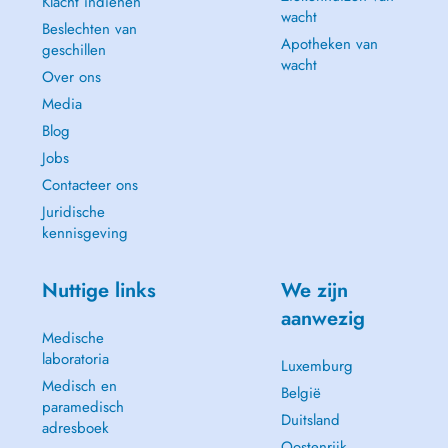
Klacht indienen
wacht
Beslechten van
Apotheken van
geschillen
wacht
Over ons
Media
Blog
Jobs
Contacteer ons
Juridische
kennisgeving
Nuttige links
We zijn
aanwezig
Medische
laboratoria
Luxemburg
Medisch en
België
paramedisch
Duitsland
adresboek
Oostenrijk