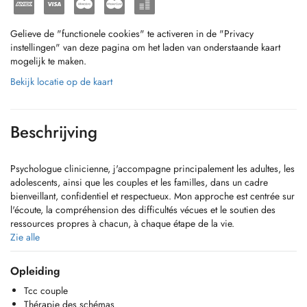
Gelieve de "functionele cookies" te activeren in de "Privacy
instellingen" van deze pagina om het laden van onderstaande kaart
mogelijk te maken.
Bekijk locatie op de kaart
Beschrijving
Psychologue clinicienne, j'accompagne principalement les adultes, les
adolescents, ainsi que les couples et les familles, dans un cadre
bienveillant, confidentiel et respectueux. Mon approche est centrée sur
l'écoute, la compréhension des difficultés vécues et le soutien des
ressources propres à chacun, à chaque étape de la vie.
Les consultations ne sont pas prises en charge par la CNS.
Zie alle
Opleiding
Tcc couple
Thérapie des schémas