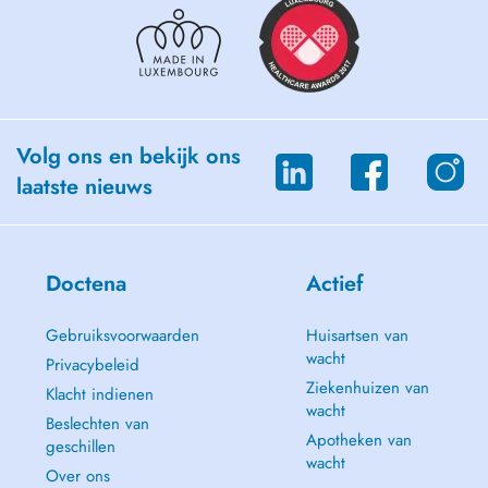
Volg ons en bekijk ons
laatste nieuws
Doctena
Actief
Gebruiksvoorwaarden
Huisartsen van
wacht
Privacybeleid
Ziekenhuizen van
Klacht indienen
wacht
Beslechten van
Apotheken van
geschillen
wacht
Over ons