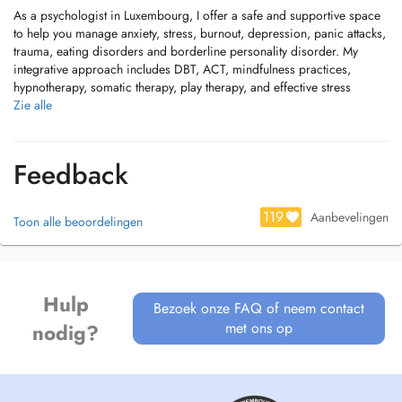
As a psychologist in Luxembourg, I offer a safe and supportive space
to help you manage anxiety, stress, burnout, depression, panic attacks,
trauma, eating disorders and borderline personality disorder. My
integrative approach includes DBT, ACT, mindfulness practices,
hypnotherapy, somatic therapy, play therapy, and effective stress
management techniques.
Zie alle
I work with adults, teenagers, and children facing emotional regulation
issues, offering guidance to restore balance, confidence, and
Feedback
connection.
Take the first step toward lasting well-being with a psychologist in
119
Aanbevelingen
Toon alle beoordelingen
Luxembourg, supporting clarity, resilience, and inner peace.
Sessions are non-refundable by the CNS.
Hulp
Cancellations made within 24 hours of the scheduled appointment will
Bezoek onze FAQ of neem contact
incur a charge.
met ons op
nodig?