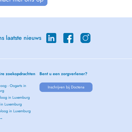
s laatste nieuws
ire zoekopdrachten
Bent u een zorgverlener?
oog - Oogarts in
Inschrijven bij Doctena
urg
loog in Luxemburg
s in Luxemburg
loog in Luxemburg
 →