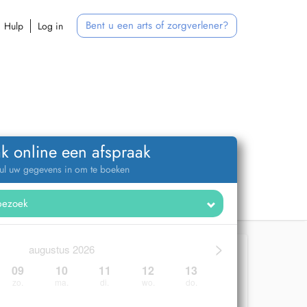
Bent u een arts of zorgverlener?
Hulp
Log in
k online een afspraak
ul uw gegevens in om te boeken
>
augustus 2026
09
10
11
12
13
zo.
ma.
di.
wo.
do.