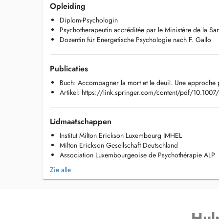
Trainer+Supervisorin)
Opleiding
Dozentin für Hypnose beim IMHEL
Diplom-Psychologin
Psychotherapeutin accréditée par le Ministère de la Sa
Referentin und Supervisorin für psychosoziale und Gesund
Dozentin für Energetische Psychologie nach F. Gallo
ambulante Pflegeteams, Hospizdienste, psychosoziale Bera
Seminare zu Frauenbiographiearbeit, Psychohygiene-Techn
Publicaties
Psychotherapeuten und Seelsorgern; Spiritual Care; Bibli
Buch: Accompagner la mort et le deuil. Une approche pr
Referentin bei der DSO (Deutsche Stiftung Organtransplan
Artikel: https://link.springer.com/content/pdf/10.100
Organspende und zur Angehörigenbetreuung
Kongressbeiträge zur Energetischen Psychologie: Psychoth
Lidmaatschappen
Selbsthilfe
Institut Milton Erickson Luxembourg IMHEL
Milton Erickson Gesellschaft Deutschland
Autorin:
Association Luxembourgeoise de Psychothérapie ALP
Buch: Accompagner la mort et le deuil. Une approche prati
Artikel: https://link.springer.com/content/pdf/10.1007/s
Zie alle
Hul