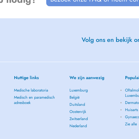
Volg ons en bekijk on
Nuttige links
We zijn aanwezig
Popula
Medische laboratoria
Luxemburg
Oftalmol
Luxemb
Medisch en paramedisch
België
adresboek
Dermato
Duitsland
Huisart
Oostenrijk
Gynaeco
Zwitserland
Zie alle
Nederland