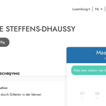
Luxemburg
NL
E STEFFENS-DHAUSSY
llig
Maa
V
SCHRIJVING
ation
07
08
urch Gittertor in der kleinen
vr.
za.