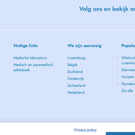
Volg ons en bekijk on
Nuttige links
We zijn aanwezig
Popula
Medische laboratoria
Luxemburg
Oftalmol
Luxemb
Medisch en paramedisch
België
adresboek
Dermato
Duitsland
Huisart
Oostenrijk
Gynaeco
iums.
Zwitserland
Zie alle
Nederland
Privacy policy