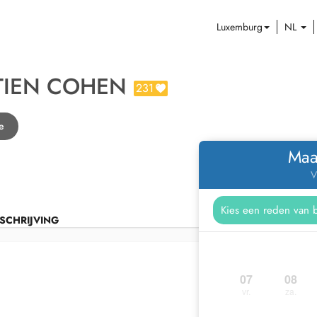
Luxemburg
NL
TIEN COHEN
231
e
Maa
V
SCHRIJVING
07
08
vr.
za.