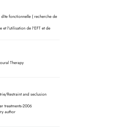
 dîte fonctionnelle ( recherche de
t l'utilisation de l'EFT et de
s charges émotionnelles des
 des SSPT (syndromes de stress
t symptômes ( stress, burn-out,
onnels ).
oural Therapy
 Claude Bernard de Lyon -
iversity
y Science Master - Université
Isère 38).
 University degree - DIU in Health
trie/Restraint and seclusion
C) / Certification in Cognitive
der treatments-2006
try author
ophone Mc Gill de Montréal.