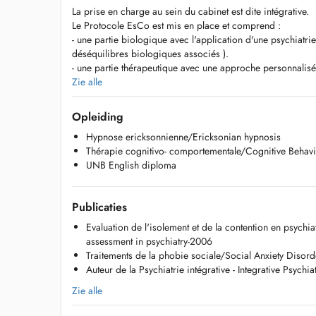
La prise en charge au sein du cabinet est dite intégrative.
Le Protocole EsCo est mis en place et comprend :
- une partie biologique avec l'application d'une psychiatrie
déséquilibres biologiques associés ).
- une partie thérapeutique avec une approche personnalisée e
l'Hypnose EsCo qui permet la libération, désactivation de
Zie alle
traumas conscients et inconscients qui sont responsables
post- traumatiques ) et entrainent différentes pathologies e
Opleiding
dépression, bipolarité, anxiété, troubles cognitifs et attenti
Hypnose ericksonnienne/Ericksonian hypnosis
Thérapie cognitivo- comportementale/Cognitive Behavi
DIPLOMAS, CERTIFICATIONS AND DEGREES :
UNB English diploma
- Médecin spécialiste en psychiatrie diplômé de la Faculté
Psychiatrist MD specialist Doctor - Claude Bernard Lyon Un
- Maîtrise de Science de Biologie humaine / Human biolog
Publicaties
Joseph Fourier Scientific Department Saint Martin d'Hères-
- Diplôme inter-universitaire d'évaluation en Santé / Inter -
Evaluation de l'isolement et de la contention en psychia
assessment and Evidence Based Medicine.
assessment in psychiatry-2006
- Attestation en Thérapie Cognitive et Comportementale (TC
Traitements de la phobie sociale/Social Anxiety Disor
Behavioural Therapy (CBT).
Auteur de la Psychiatrie intégrative - Integrative Psychia
- Formation complétée en 2008 - 2009 à l'Université angl
Zie alle
Diplôme du Conseil médical canadien.