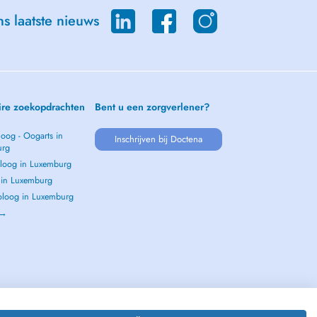
s laatste nieuws
ire zoekopdrachten
Bent u een zorgverlener?
oog - Oogarts in
Inschrijven bij Doctena
urg
loog in Luxemburg
s in Luxemburg
loog in Luxemburg
 →