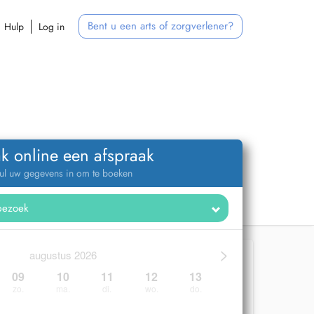
Bent u een arts of zorgverlener?
Hulp
Log in
k online een afspraak
ul uw gegevens in om te boeken
>
augustus 2026
09
10
11
12
13
zo.
ma.
di.
wo.
do.