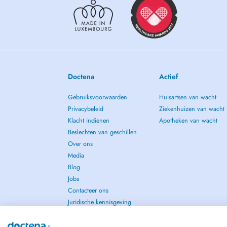
- Oxytocin for psychiatric disorders
- Protocol integrative psychiatry - Esco
MAIN CLINICAL STUDIES
- Mood-Anxiety disorders
- Borderline Personality Disorder and associated clusters
- Augmentation strategies
- Adults ADHD
Doctena
Actief
- Refractory MDD
- PTSD complex
Gebruiksvoorwaarden
Huisartsen van wacht
- Chronic pain
Privacybeleid
Ziekenhuizen van wacht
Klacht indienen
Apotheken van wacht
IMPLEMENTATIONS
- Recovery Program in MHC-Harvard
Beslechten van geschillen
- Protocole EsCo-Dudelange-Harvard and Calgary consort
Over ons
Media
Blog
Jobs
Contacteer ons
Juridische kennisgeving