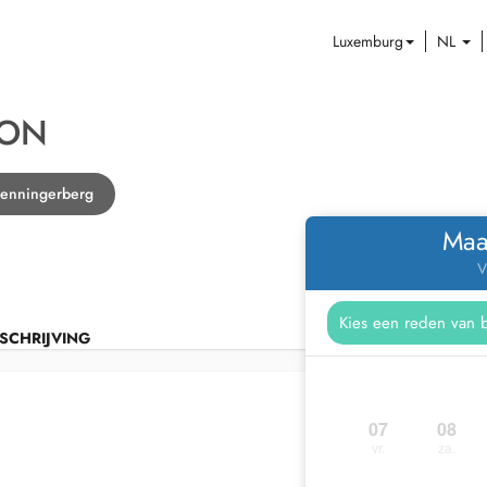
Luxemburg
NL
SON
Senningerberg
Maa
V
SCHRIJVING
07
08
vr.
za.