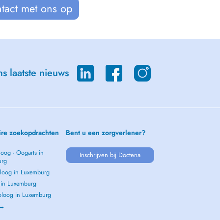
tact met ons op
s laatste nieuws
ire zoekopdrachten
Bent u een zorgverlener?
oog - Oogarts in
Inschrijven bij Doctena
urg
loog in Luxemburg
s in Luxemburg
loog in Luxemburg
 →