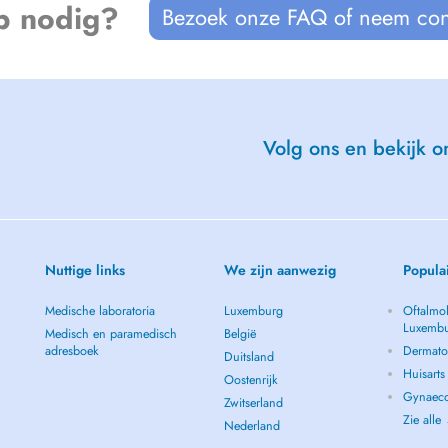
p nodig?
Bezoek onze FAQ of neem con
Volg ons en bekijk on
Nuttige links
We zijn aanwezig
Popula
Medische laboratoria
Luxemburg
Oftalmol
Luxemb
Medisch en paramedisch
België
adresboek
Dermato
Duitsland
Huisart
Oostenrijk
Gynaeco
Zwitserland
Zie alle
Nederland