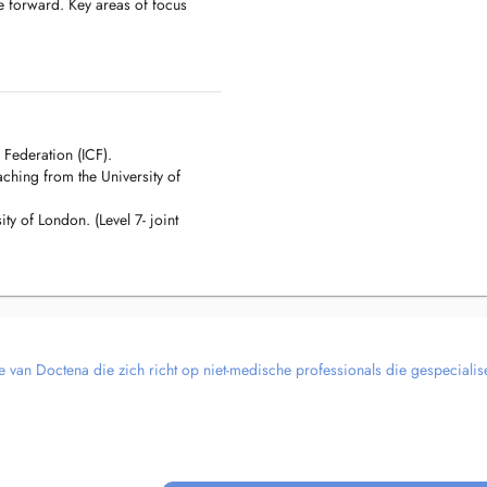
e forward. Key areas of focus
nerally.
nd other high pressure moments at
Federation (ICF).
ching from the University of
 feedback.
ty of London. (Level 7- joint
t.
th neurodiversity.
e van Doctena die zich richt op niet-medische professionals die gespecialise