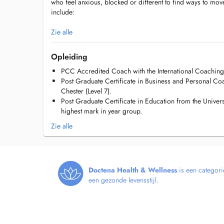
who feel anxious, blocked or different to find ways to mov
include:
- Comfort and fluency when communicating at work and ge
Zie alle
- Participating more effectively in meetings, interviews a
Opleiding
work.
PCC Accredited Coach with the International Coaching 
Post Graduate Certificate in Business and Personal Coa
- Managing difficult conversations and giving constructive
Chester (Level 7).
Post Graduate Certificate in Education from the Universi
- Developing strategies in enabling you to work at your bes
highest mark in year group.
- Reflecting on what it means to be professional at work.
Zie alle
- Understanding the strengths and challenges associated wi
Doctena Health & Wellness
is een categori
een gezonde levensstijl.