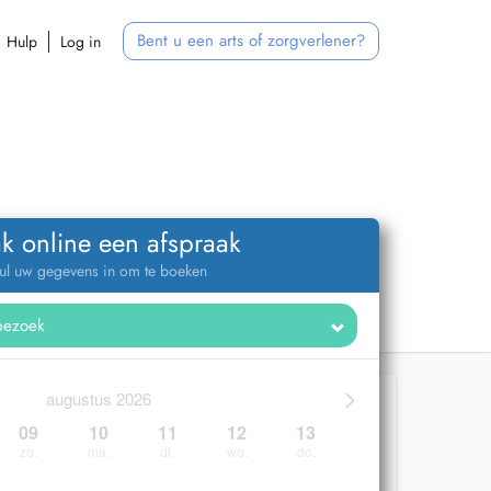
Bent u een arts of zorgverlener?
Hulp
Log in
k online een afspraak
ul uw gegevens in om te boeken
>
augustus 2026
09
10
11
12
13
zo.
ma.
di.
wo.
do.