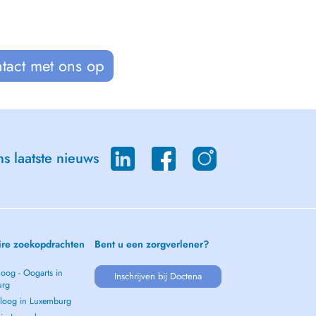
tact met ons op
s laatste nieuws
ire zoekopdrachten
Bent u een zorgverlener?
oog - Oogarts in
Inschrijven bij Doctena
urg
loog in Luxemburg