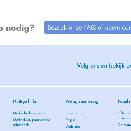
p nodig?
Bezoek onze FAQ of neem con
Volg ons en bekijk on
Nuttige links
We zijn aanwezig
Popula
Medische laboratoria
Luxemburg
Oftalmol
Luxemb
Medisch en paramedisch
België
adresboek
Dermato
Duitsland