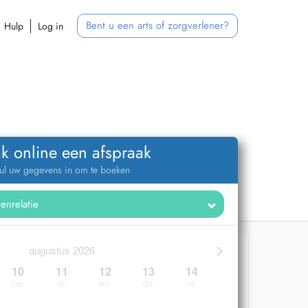
Bent u een arts of zorgverlener?
Hulp
Log in
k online een afspraak
ul uw gegevens in om te boeken
>
augustus 2026
10
11
12
13
14
ma.
di.
wo.
do.
vr.