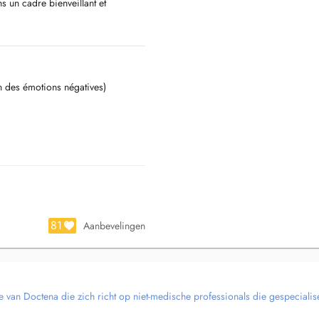
 un cadre bienveillant et
tation professionnelle, plan
gement.
n des émotions négatives)
plet + Restitution personnalisée
.
d'informations) STRESS
81
Aanbevelingen
e van Doctena die zich richt op niet-medische professionals die gespecialise
ce, uniquement sur rendez-vous et