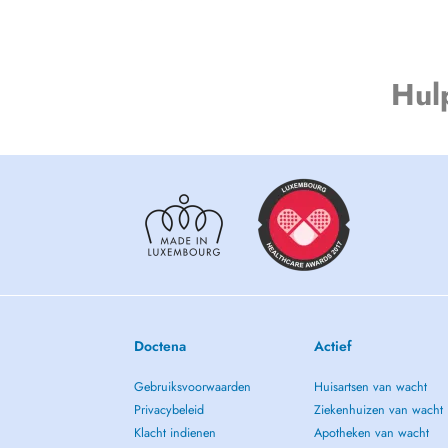
Mes honoraires ne sont pas remboursé par la CNS.
Honoraires :
- Adultes Coaching : 110 Euros/séance
Hul
- Adolescents & étudiants Coaching : 90 Euros /séance
- Sophrologie : 90 Euros / Séance
- Hypnose : 90 Euros /Séance
- DISC et Forces motrices :
Particulier : 250 euros / Entreprise : 300 euros
Doctena
Actief
Gebruiksvoorwaarden
Huisartsen van wacht
Privacybeleid
Ziekenhuizen van wacht
Klacht indienen
Apotheken van wacht