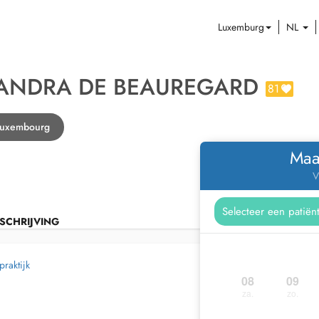
Luxemburg
NL
XANDRA DE BEAUREGARD
81
 Luxembourg
Maa
V
SCHRIJVING
praktijk
08
09
za.
zo.