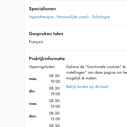
Specialismen
Hypnotherapie
-
Persoonlijke coach
-
Sofrologie
Gesproken talen
Français
Praktijkinformatie
Openingstijden
Gelieve de "functionele cookies" te 
instellingen" van deze pagina om he
08:30-
mogelijk te maken.
maa.
19:00
Bekijk locatie op de kaart
08:30-
din.
19:00
08:30-
woe.
19:00
08:30-
don.
12:00
08:30-