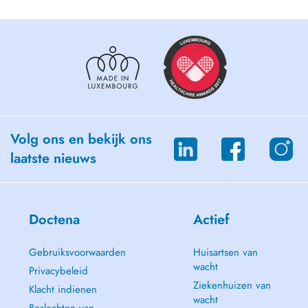
- Behandlung von akutem und chronischem Schmerz
- Beratung bezüglich Operationen und Gelenkersatzprothesen
- Alternativmedizin nach traditioneller chinesischer Medizin TCM
(Akupunktur und Ohrakupunktur)
- Manuelle und osteopathische Behandlung schmerzhafter
Funktionsstörungen (so genannte Blockierungen) am Haltungs- und
Bewegungsapparat (Gelenke, Wirbelsäule, Kreuzdarmbeingelenke
usw.) durch Manipulation mit den Händen zu lösen und dadurch
Schmerzfreiheit zu erreichen.
- Triggerpunkt-Therapie manuell und Triggerakupunktur
Volg ons en bekijk ons
- Behandlung von Kiefergelenksdysfunktionen CMD
laatste nieuws
2- Allgemeinmedizin: Tel: 20602552
-Check-ups
-Diagnostik und Therapie mit dem Schwerpunkt allgemein
internistischer Erkrankungen
Doctena
Actief
-Gesundheitsvorsorge-Untersuchungen
-Hausarztprogramm mit Hausbesuche
Gebruiksvoorwaarden
Huisartsen van
-Impfungen
wacht
-Hautkrebsscreening
Privacybeleid
-Kinder- und Jugendsprechstunde
Ziekenhuizen van
Klacht indienen
-Koordination mitbehandelnder Fachärzte
wacht