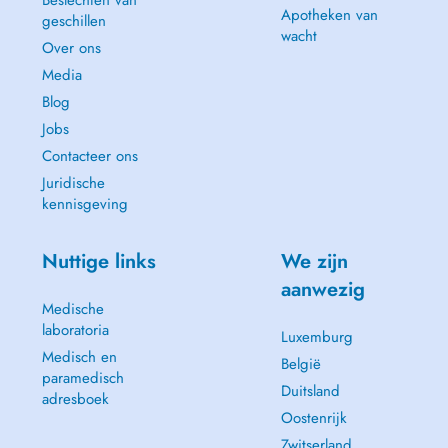
Beslechten van
-Impfberatung für Internationale Reisen
Apotheken van
geschillen
- Führerscheine Eignungstest
wacht
Over ons
3- Zusatzleistungen:
Media
-Ärztliche Zeugnisse und Gutachten
Blog
-PRP (Plasmatherapie), Intraartikulär gegen Arthrose oder Tendinitis,
-Akupunktur
Jobs
-Chirotherapie
Contacteer ons
-Ärztliche Osteopathie
Juridische
-Infusionstherapie für Schmerztherapie sowie Multivitamininfusionen.
kennisgeving
In bestimmten Situationen kann ein Zuschlag (supplément) der
Kategorie CP1 durch den Arzt abgerechnet werden / Un supplément
Nuttige links
We zijn
de la catégorie CP1 peut être facturé par le médecin dans certaines
situations.
aanwezig
Medische
laboratoria
Luxemburg
Medisch en
België
paramedisch
Duitsland
adresboek
Oostenrijk
Zwitserland