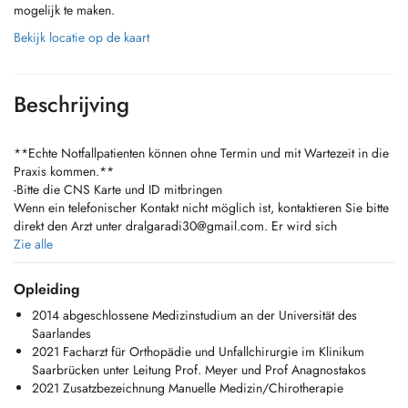
mogelijk te maken.
Bekijk locatie op de kaart
Beschrijving
**Echte Notfallpatienten können ohne Termin und mit Wartezeit in die
Praxis kommen.**
-Bitte die CNS Karte und ID mitbringen
Wenn ein telefonischer Kontakt nicht möglich ist, kontaktieren Sie bitte
direkt den Arzt unter
dralgaradi30@gmail.com
. Er wird sich
persönlich um Ihr Anliegen kümmern.
Zie alle
**Genuine emergency patients may come to the practice without an
Opleiding
appointment, but should expect waiting times.
2014 abgeschlossene Medizinstudium an der Universität des
Please bring your CNS card and your ID with you!
Saarlandes
** If phone contact is not possible, please contact the doctor directly
2021 Facharzt für Orthopädie und Unfallchirurgie im Klinikum
at
dralgaradi30@gmail.com
. He will personally take care of your
Saarbrücken unter Leitung Prof. Meyer und Prof Anagnostakos
matter.
2021 Zusatzbezeichnung Manuelle Medizin/Chirotherapie