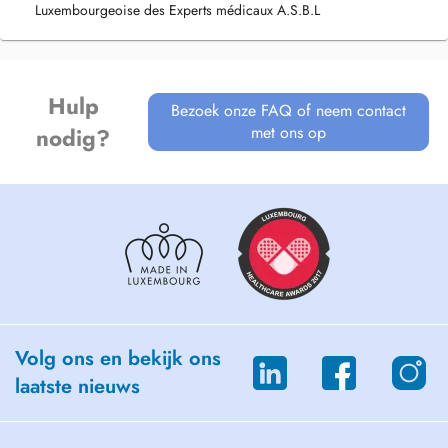
Enfin, je minvestis personnellement dans la promotion du don de
Luxembourgeoise des Experts médicaux A.S.B.L
sang, notamment à travers mon engagement public en tant que
membre du Rotary Club Luxembourg-Kiem.
Hulp
Bezoek onze FAQ of neem contact
met ons op
nodig?
Volg ons en bekijk ons
laatste nieuws