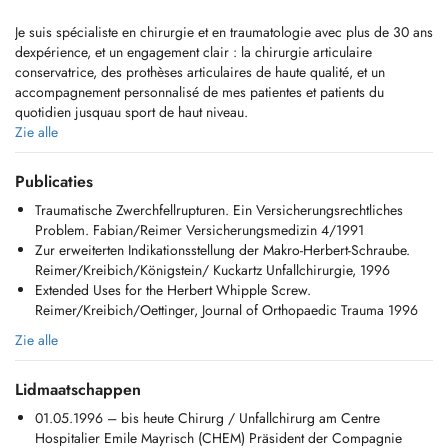
Je suis spécialiste en chirurgie et en traumatologie avec plus de 30 ans
dexpérience, et un engagement clair : la chirurgie articulaire
conservatrice, des prothèses articulaires de haute qualité, et un
accompagnement personnalisé de mes patientes et patients du
quotidien jusquau sport de haut niveau.
Zie alle
Mes principaux domaines dintervention comprennent les
Publicaties
arthroscopies de lépaule et du genou, la prise en charge de fractures
Traumatische Zwerchfellrupturen. Ein Versicherungsrechtliches
complexes, notamment chez les personnes âgées comme les fractures
Problem. Fabian/Reimer Versicherungsmedizin 4/1991
péri-prothétiques ainsi que la pose de prothèses modernes de lépaule,
Zur erweiterten Indikationsstellung der Makro-Herbert-Schraube.
de la hanche et du genou.
Reimer/Kreibich/Königstein/ Kuckartz Unfallchirurgie, 1996
Extended Uses for the Herbert Whipple Screw.
En tant que médecin du sport expérimenté, jaccompagne également
Reimer/Kreibich/Oettinger, Journal of Orthopaedic Trauma 1996
les personnes physiquement actives en visant une guérison rapide,
durable et adaptée à leurs capacités individuelles.
Zie alle
En dehors du bloc opératoire, jexerce depuis de nombreuses années
Lidmaatschappen
comme expert médical avec objectivité, indépendance et une attention
particulière aux détails.
01.05.1996 – bis heute Chirurg / Unfallchirurg am Centre
Hospitalier Emile Mayrisch (CHEM) Präsident der Compagnie