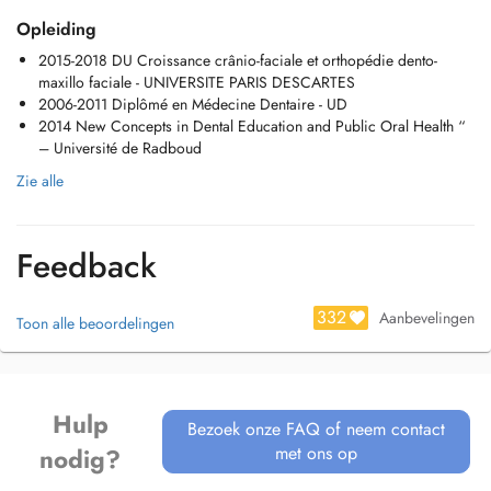
Le Dr Léo ALSIOUFI a reçu une formation spécifique de plusieurs
Opleiding
années et sa pratique quotidienne est exclusivement réservée à
2015-2018 DU Croissance crânio-faciale et orthopédie dento-
l'orthodontie chez les enfants et les adultes.
maxillo faciale - UNIVERSITE PARIS DESCARTES
2006-2011 Diplômé en Médecine Dentaire - UD
L'orthodontiste est le spécialiste de l'orthopédie dento-faciale. Il
2014 New Concepts in Dental Education and Public Oral Health “
cherche à la fois à améliorer les différentes fonctions de la bouche
– Université de Radboud
(ventilation, mastication, expression) et à rendre plus harmonieux le
sourire des patients.
Zie alle
Pour cela, l'orthodontiste peut être amené à utiliser des appareillages
amovibles, semi-amovibles, fixes ou à pratiquer de la chirurgie
maxillo-faciale.
Feedback
Pour être pris en charge par la Sécurité sociale, le traitement doit
débuter avant les 17 ans du patient.
332
Aanbevelingen
Toon alle beoordelingen
Hulp
Bezoek onze FAQ of neem contact
met ons op
nodig?