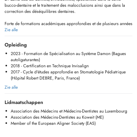
bucco-dentaire et le traitement des malocclusions ainsi que dans la
correction des déséquilibres dentaires.
Forte de formations académiques approfondies et de plusieurs années
d'expérience, elle propose des soins complets, combinant traitements
Zie alle
dentaires généraux et solutions orthodontiques avancées adaptées à
tous les âges.
Opleiding
2023 - Formation de Spécialisation au Système Damon (Bagues
Grâce à ses connaissances théoriques, son expérience acquise dans
autoligaturantes)
le milieu hospitalier puis en cabinet et à sa maîtrise des techniques
2018 - Certification en Technique Invisalign
modernes, elle s'engage à fournir des traitements personnalisés et
2017 - Cycle d'études approfondie en Stomatologie Pédiatrique
adaptés à chaque patient, que ce soit pour des appareils traditionnels
(Hôpital Robert DEBRE, Paris, France)
ou des solutions plus innovantes comme les aligneurs transparents.
Zie alle
En plus de ses compétences académiques, Dr Lama Issa a travaillé
pendant 7 ans en tant que « Clinical Advisor » chez Align Technology,
Lidmaatschappen
renforçant son expertise dans les solutions orthodontiques telles que
les gouttières transparentes Invisalign.
Association des Médecins et Médecins-Dentistes au Luxembourg
Association des Médecins-Dentistes au Koweit (ME)
Avec une approche douce et attentionnée, Dr Lama Issa s'engage à
Member of the European Aligner Society (EAS)
fournir des soins de qualité, alliant esthétique et santé, pour offrir à
chaque patient un sourire sain et harmonieux.