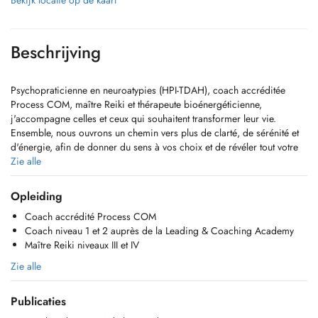
Bekijk locatie op de kaart
Beschrijving
Psychopraticienne en neuroatypies (HPI-TDAH), coach accréditée
Process COM, maître Reiki et thérapeute bioénergéticienne,
j'accompagne celles et ceux qui souhaitent transformer leur vie.
Ensemble, nous ouvrons un chemin vers plus de clarté, de sérénité et
d'énergie, afin de donner du sens à vos choix et de révéler tout votre
potentiel.
Zie alle
EN
Opleiding
As a psychopractitioner specializing in neurodivergence
Coach accrédité Process COM
(GiftednessADHD), an accredited Process COM coach, Reiki master,
Coach niveau 1 et 2 auprès de la Leading & Coaching Academy
and bioenergetic therapist, I guide individuals who are ready to create
Maître Reiki niveaux III et IV
meaningful change in their lives. Together, we open the path to greater
clarity, serenity, and energyhelping you find purpose and unlock your
Zie alle
full potential.
Publicaties
NL
Als psychopracticus gespecialiseerd in neurodivergentie