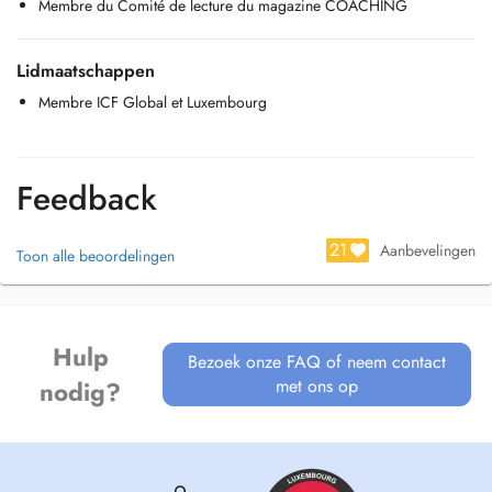
Membre du Comité de lecture du magazine COACHING
(HoogbegaafdheidADHD), geaccrediteerde Process COM-coach,
Reikimaster en bio-energetisch therapeute begeleid ik mensen die hun
leven willen transformeren. Samen creëren we een pad naar meer
Lidmaatschappen
helderheid, rust en energie, zodat je keuzes meer betekenis krijgen en
Membre ICF Global et Luxembourg
je jouw volledige potentieel kunt ontplooien.
Feedback
21
Aanbevelingen
Toon alle beoordelingen
Hulp
Bezoek onze FAQ of neem contact
met ons op
nodig?