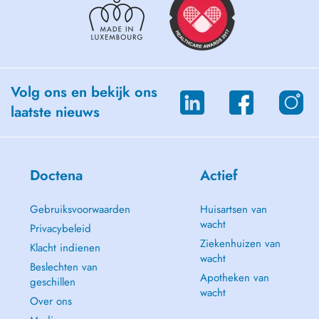
Volg ons en bekijk ons
laatste nieuws
Doctena
Actief
Gebruiksvoorwaarden
Huisartsen van
wacht
Privacybeleid
Ziekenhuizen van
Klacht indienen
wacht
Beslechten van
Apotheken van
geschillen
wacht
Over ons