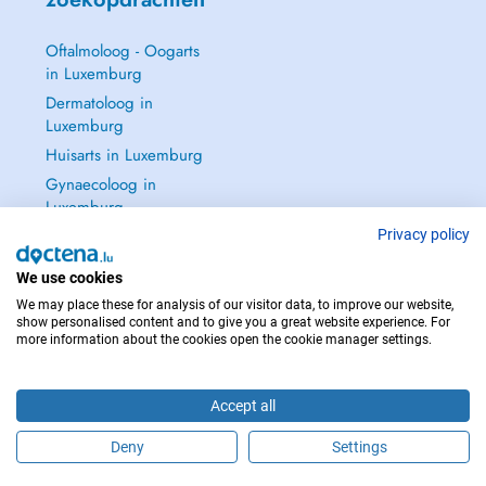
Oftalmoloog - Oogarts
in Luxemburg
Dermatoloog in
Luxemburg
Huisarts in Luxemburg
Gynaecoloog in
Luxemburg
Zie alle →
Privacy policy
We use cookies
We may place these for analysis of our visitor data, to improve our website,
show personalised content and to give you a great website experience. For
more information about the cookies open the cookie manager settings.
NEEM IN GEVAL VAN NOOD CONTACT OP MET : 112
Copyright © 2026 - DOCTENA S.A. 42, Rue de la Vallée, L-2661 Luxembourg
Accept all
Deny
Settings
Maak online een afspraak