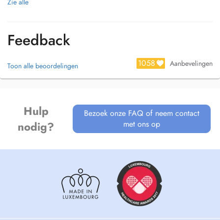
- Université de médecine de Homburg, Allemagne
Zie alle
SPECIALITES
- Ophtalmologie générale à partir de 5 ans
Feedback
- Rétine médicale et chirurgicale
- Lasers (iridotomie, trabéculoplastie, lésion rétinienne, cataracte
secondaire)
1058
Aanbevelingen
Toon alle beoordelingen
Hulp
Bezoek onze FAQ of neem contact
met ons op
nodig?