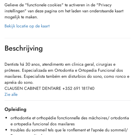
Gelieve de "functionele cookies" te activeren in de "Privacy
instellingen" van deze pagina om het laden van onderstaande kaart
mogelijk te maken.
Bekijk locatie op de kaart
Beschrijving
Dentista há 30 anos, atendimento em clinica geral, cirurgias e
próteses. Especializada em Ortodontia e Ortopedia Funcional dos
maxilares. Especialista também em disturbios do sono, como ronco e
apnéia do sono.
CLAUSEN CABINET DENTAIRE +352 691 181740
Zie alle
Dentiste depuis 30 ans, soins en clinique générale, chirurgies et
prothèses. Spécialisée en orthodontie et orthopédie fonctionnelle des
Opleiding
mâchoires. Spécialiste également troubles du sommeil tels que le
orthodontie et orthopédie fonctionnelle des mâchoires/ ortodontia
ronflement et l'apnée du sommeil.
e ortopedia funcional dos maxilares
CLAUSEN CABINET DENTAIRE +352 691 181 740
troubles du sommeil tels que le ronflement et l'apnée du sommeil/