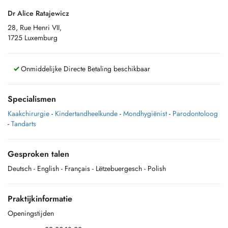
Dr Alice Ratajewicz
28, Rue Henri VII,
1725 Luxemburg
Onmiddelijke Directe Betaling beschikbaar
Specialismen
Kaakchirurgie
-
Kindertandheelkunde
-
Mondhygiënist
-
Parodontoloog
-
Tandarts
Gesproken talen
Deutsch
- English
- Français
- Lëtzebuergesch
- Polish
Praktijkinformatie
Openingstijden