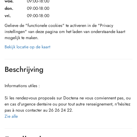
woe.
09:00-18:00
don.
09:00-18:00
vri.
09:00-18:00
Gelieve de "functionele cookies" te activeren in de "Privacy
instellingen" van deze pagina om het laden van onderstaande kaart
mogelijk te maken.
Bekijk locatie op de kaart
Beschrijving
Informations utiles :
Si les rendez-vous proposés sur Doctena ne vous conviennent pas, ou
en cas d'urgence dentaire ou pour tout autre renseignement, n'hésitez
pas à nous contacter au 26 26 24 22.
Zie alle
Un stationnement est disponible à proximité, au parking des Glacis.
L'accès est également possible en transports en commun (arrêt de tram
: Théâtre).