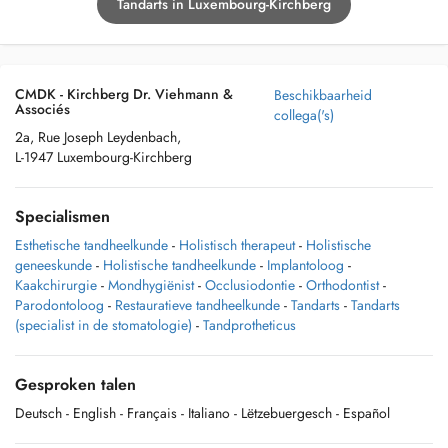
Tandarts in Luxembourg-Kirchberg
CMDK - Kirchberg Dr. Viehmann &
Beschikbaarheid
Associés
collega('s)
2a, Rue Joseph Leydenbach,
L-1947 Luxembourg-Kirchberg
Specialismen
Esthetische tandheelkunde
-
Holistisch therapeut
-
Holistische
geneeskunde
-
Holistische tandheelkunde
-
Implantoloog
-
Kaakchirurgie
-
Mondhygiënist
-
Occlusiodontie
-
Orthodontist
-
Parodontoloog
-
Restauratieve tandheelkunde
-
Tandarts
-
Tandarts
(specialist in de stomatologie)
-
Tandprotheticus
Gesproken talen
Deutsch
- English
- Français
- Italiano
- Lëtzebuergesch
- Español