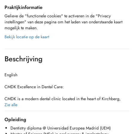
Praktijkinformatie
Gelieve de "functionele cookies" te activeren in de "Privacy
instellingen" van deze pagina om het laden van onderstaande kaart
mogelijk te maken.
Bekijk locatie op de kaart
Beschrijving
English
CMDK Excellence in Dental Care:
CMDK is a modern dental clinic located in the heart of Kirchberg,
Luxembourg, combining advanced dentistry with personalized patient
Zie alle
care. Our highly qualified team works with precision, empathy, and
state-of-the-art technology.
Opleiding
Dentistry diploma @ Universidad Europea Madrid (UEM)
We provide a full range of dental services, from preventive care to