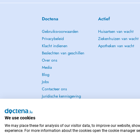
Doctena
Actief
Gebruiksvoorwaarden
Huisartsen van wacht
Privacybeleid
Ziekenhuizen van wacht
Klacht indienen
Apotheken van wacht
Beslechten van geschillen
Over ons
Media
Blog
Jobs
Contacteer ons
Juridische kennisgeving
We use cookies
We may place these for analysis of our visitor data, to improve our website, sho
NEEM IN GEVAL VAN NOOD CONTACT OP MET : 
experience. For more information about the cookies open the cookie manager se