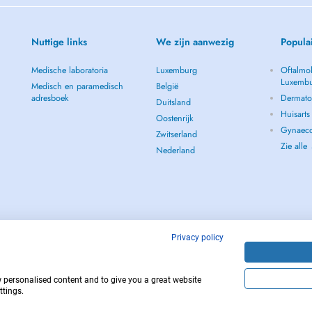
Nuttige links
We zijn aanwezig
Popula
Medische laboratoria
Luxemburg
Oftalmol
Luxemb
Medisch en paramedisch
België
adresboek
Dermato
Duitsland
Huisart
Oostenrijk
Gynaeco
Zwitserland
Zie alle
Nederland
Privacy policy
w personalised content and to give you a great website
112
Copyright © 
ttings.