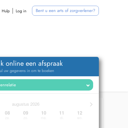
Bent u een arts of zorgverlener?
Hulp
Log in
k online een afspraak
ul uw gegevens in om te boeken
>
augustus 2026
08
09
10
11
12
za.
zo.
ma.
di.
wo.