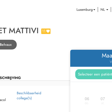
Luxemburg
NL
ET MATTIVI
11
 Belvaux
Maa
V
SCHRIJVING
Beschikbaarheid
collega('s)
06
07
racol
do.
vr.