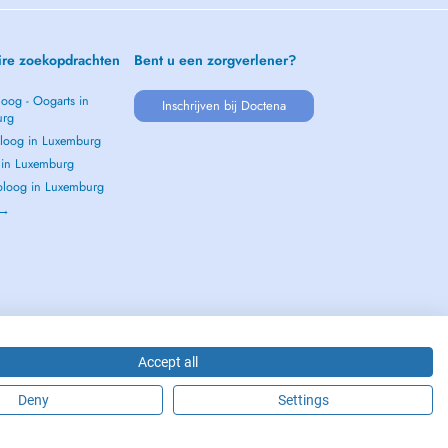
ire zoekopdrachten
Bent u een zorgverlener?
oog - Oogarts in
Inschrijven bij Doctena
urg
loog in Luxemburg
s in Luxemburg
loog in Luxemburg
 →
Accept all
Deny
Settings
2026 - DOCTENA S.A. 42, Rue de la Vallée, L-2661 Luxembourg