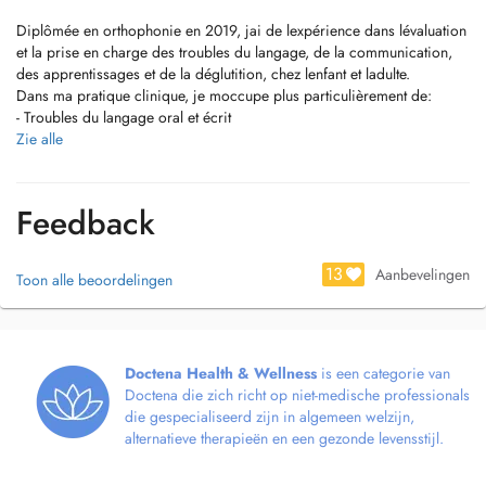
Diplômée en orthophonie en 2019, jai de lexpérience dans lévaluation
et la prise en charge des troubles du langage, de la communication,
des apprentissages et de la déglutition, chez lenfant et ladulte.
Dans ma pratique clinique, je moccupe plus particulièrement de:
- Troubles du langage oral et écrit
- Troubles du spectre de lautisme
Zie alle
- Thérapie myofonctionnelle et déglutition dysfonctionnelle
- Sélectivité alimentaire et troubles de lalimentation en pédiatrie
- Troubles neurologiques acquis ou dégénératifs (aphasie, dysarthrie,
Feedback
maladie de Parkinson)
Nhésitez pas à me contacter pour toute demande dinformation
complémentaire.
13
Aanbevelingen
Toon alle beoordelingen
Laureata in logopedia nel 2019, ho esperienza nella valutazione e nel
trattamento di disturbi del linguaggio, della comunicazione, degli
apprendimenti e della deglutizione in età evolutiva e adulta.
Doctena Health & Wellness
is een categorie van
In particolare, nella mia pratica clinica mi occupo di:
Doctena die zich richt op niet-medische professionals
- Disturbi del linguaggio orale e scritto
die gespecialiseerd zijn in algemeen welzijn,
- Disturbi dello spettro autistico
alternatieve therapieën en een gezonde levensstijl.
- Terapia miofunzionale e deglutizione disfunzionale
- Selettività alimentare e disturbi dellalimentazione in età pediatrica