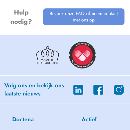
- Disturbi neurologici acquisiti o degenerativi (Afasia, Disartria,
Malattia di Parkinson)
Hulp
Rimango a disposizione per eventuali chiarimenti.
Bezoek onze FAQ of neem contact
met ons op
nodig?
Volg ons en bekijk ons
laatste nieuws
Doctena
Actief