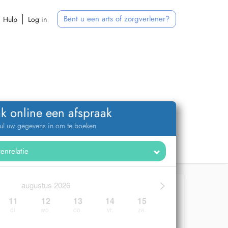
Bent u een arts of zorgverlener?
Hulp
Log in
k online een afspraak
ul uw gegevens in om te boeken
>
augustus 2026
11
12
13
14
15
di.
wo.
do.
vr.
za.