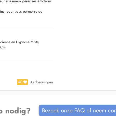
ieur et à mieux gérer ses émotions
ns, pour vous permettre de
ticienne en Hypnose Mixte,
ents, surmonter le stress,
oChi
ges émotionnels et les schémas
s, d'apaiser les tensions
de difficulté émotionnelle.
40
Aanbevelingen
bilité
ncertitude
el
p nodig?
Bezoek onze FAQ of neem con
on des mains, qui favorise la