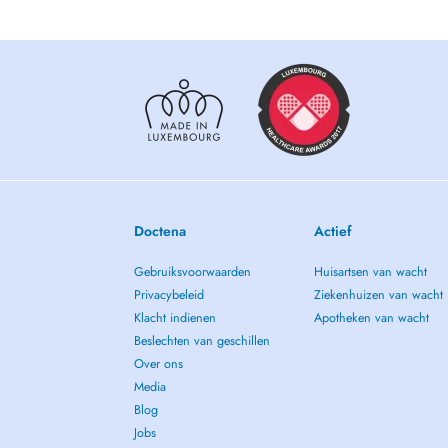
détente profonde et l'apaisement du mental, l'harmonisation
tensions physiques et émotionnelles, une meilleures circulat
être global.
Doctena
Actief
Gebruiksvoorwaarden
Huisartsen van wacht
Privacybeleid
Ziekenhuizen van wacht
Klacht indienen
Apotheken van wacht
Beslechten van geschillen
Over ons
Media
Blog
Jobs