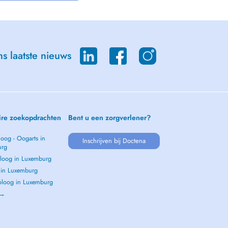
s laatste nieuws
ire zoekopdrachten
Bent u een zorgverlener?
oog - Oogarts in
Inschrijven bij Doctena
urg
loog in Luxemburg
s in Luxemburg
loog in Luxemburg
 →