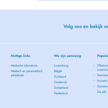
 des énergies et la libération des
ion de l'énergie vitale et un bien
Volg ons en bekijk on
Nuttige links
We zijn aanwezig
Popula
Medische laboratoria
Luxemburg
Oftalmol
Luxemb
Medisch en paramedisch
België
adresboek
Dermato
Duitsland
Huisart
Oostenrijk
Gynaeco
Zwitserland
Zie alle
Nederland