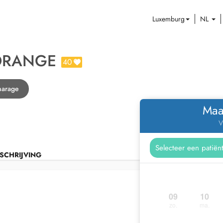
Luxemburg
NL
ORANGE
40
harage
Maa
V
SCHRIJVING
09
10
zo.
ma.