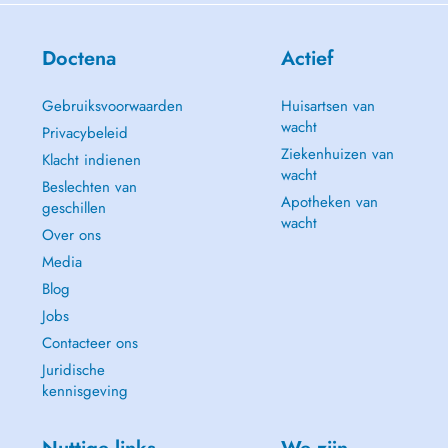
Soutien à la parentalité
Doctena
Actief
- Accompagnement professionnel
Gebruiksvoorwaarden
Huisartsen van
wacht
Privacybeleid
Ziekenhuizen van
Klacht indienen
wacht
Beslechten van
Apotheken van
geschillen
wacht
Over ons
Media
Blog
Jobs
Contacteer ons
Juridische
kennisgeving