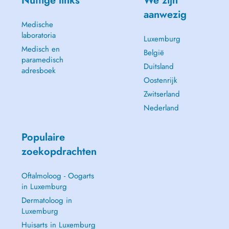
Nuttige links
We zijn
aanwezig
Medische
laboratoria
Luxemburg
Medisch en
België
paramedisch
Duitsland
adresboek
Oostenrijk
Zwitserland
Nederland
Populaire
zoekopdrachten
Oftalmoloog - Oogarts
in Luxemburg
Dermatoloog in
Luxemburg
Huisarts in Luxemburg