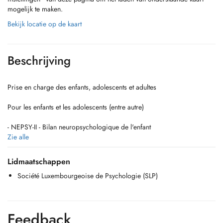
mogelijk te maken.
Bekijk locatie op de kaart
Beschrijving
Prise en charge des enfants, adolescents et adultes
Pour les enfants et les adolescents (entre autre)
- NEPSY-II - Bilan neuropsychologique de l'enfant
- WISC V - Échelle d'intelligence (6 ans à 16 ans)
Zie alle
- Bilan attentionnel
Lidmaatschappen
-Accompagnement scolaire :
Société Luxembourgeoise de Psychologie (SLP)
Troubles de l'apprentissage, démotivation scolaire
-Gestion émotionnelle et comportementale :
Anxiété, peurs, colère, troubles du sommeil, estime de soi, difficultés
Feedback
relationnelles