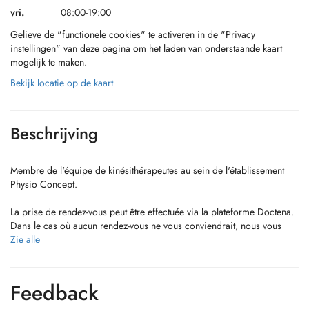
vri.
08:00-19:00
Gelieve de "functionele cookies" te activeren in de "Privacy
instellingen" van deze pagina om het laden van onderstaande kaart
mogelijk te maken.
Bekijk locatie op de kaart
Beschrijving
Membre de l'équipe de kinésithérapeutes au sein de l'établissement
Physio Concept.
La prise de rendez-vous peut être effectuée via la plateforme Doctena.
Dans le cas où aucun rendez-vous ne vous conviendrait, nous vous
prions de bien vouloir nous contacter soit sur mon numéro personnel
Zie alle
suivant : +352 691 235 310 ; soit celui du cabinet: +352 28 99 88 11.
Merci.
Feedback
A marcaçao de consultas pode ser feita através da plataforma
Doctena. Caso nenhum horario lhe seja conveniente, pedimos que